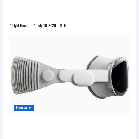
Още една безплатна VR игра за
катерене идва, а пазарът изглежда
препълнен
Light Herald
July 10, 2026
0
Новини
Бъдещите XR очила на Pico наподобяват
дизайна на Apple Vision Pro