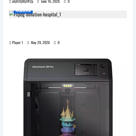
alijH3lj8ljJW2p
June 16, 2026
0
Новини
Flip.bg дари реновирани таблети на ИСУЛ
за проекта „Лечебна природа“
Player 1
May 29, 2026
0