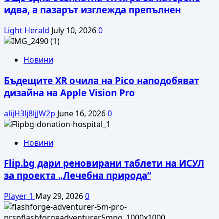
идва, а пазарът изглежда препълнен
Light Herald
July 10, 2026
0
Новини
Бъдещите XR очила на Pico наподобяват
дизайна на Apple Vision Pro
alijH3lj8ljJW2p
June 16, 2026
0
Новини
Flip.bg дари реновирани таблети на ИСУЛ
за проекта „Лечебна природа“
Player 1
May 29, 2026
0