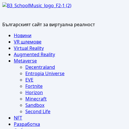
Skip
to
content
Българският сайт за виртуална реалност
Primary
Новини
Menu
VR шлемове
Virtual Reality
Augmented Reality
Metaverse
Decentraland
Entropia Universe
EVE
Fortnite
Horizon
Minecraft
Sandbox
Second Life
NFT
Разработка