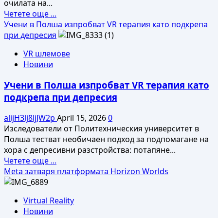
очилата на...
Read
Четете още ...
more
Учени в Полша изпробват VR терапия като подкрепа
about
при депресия
Бъдещите
VR шлемове
XR
Новини
очила
на
Учени в Полша изпробват VR терапия като
Pico
подкрепа при депресия
наподобяват
дизайна
alijH3lj8ljJW2p
April 15, 2026
0
на
Изследователи от Политехническия университет в
Apple
Полша тестват необичаен подход за подпомагане на
Vision
хора с депресивни разстройства: потапяне...
Pro
Read
Четете още ...
more
Meta затваря платформата Horizon Worlds
about
Учени
Virtual Reality
в
Новини
Полша