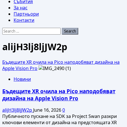
Събития
За нас
Партньори
Контакти
Search
for:
alijH3lj8ljJW2p
Бъдещите XR очила на Pico наподобяват дизайна на
Apple Vision Pro
Новини
Бъдещите XR очила на Pico наподобяват
дизайна на Apple Vision Pro
alijH3lj8ljJW2p
June 16, 2026
0
Публичното пускане на SDK за Project Swan разкри
ключови елементи от дизайна на предстоящата XR