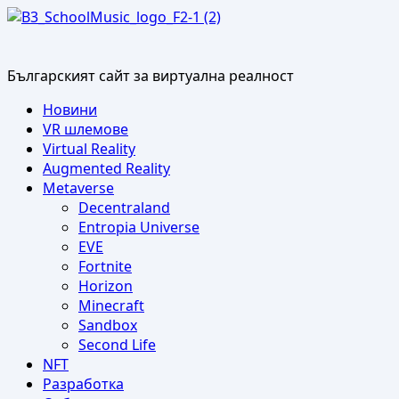
Skip
to
content
Българският сайт за виртуална реалност
Primary
Новини
Menu
VR шлемове
Virtual Reality
Augmented Reality
Metaverse
Decentraland
Entropia Universe
EVE
Fortnite
Horizon
Minecraft
Sandbox
Second Life
NFT
Разработка