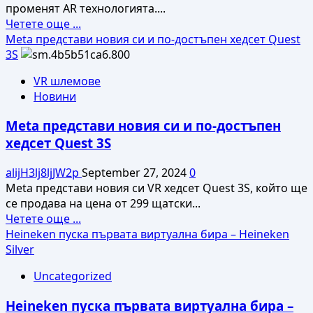
променят AR технологията....
Read
Четете още ...
more
Meta представи новия си и по-достъпен хедсет Quest
about
3S
Meta
VR шлемове
представи
Новини
холографни
очила
Meta представи новия си и по-достъпен
за
хедсет Quest 3S
добавена
реалност
alijH3lj8ljJW2p
September 27, 2024
0
Orion
Meta представи новия си VR хедсет Quest 3S, който ще
се продава на цена от 299 щатски...
Read
Четете още ...
more
Heineken пуска първата виртуална бира – Heineken
about
Silver
Meta
Uncategorized
представи
новия
Heineken пуска първата виртуална бира –
си