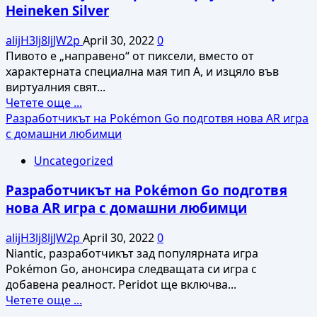
Heineken Silver
и
по-
alijH3lj8ljJW2p
April 30, 2022
0
достъпен
Пивото е „направено“ от пиксели, вместо от
хедсет
характерната специална мая тип А, и изцяло във
Quest
виртуалния свят...
3S
Read
Четете още ...
more
Разработчикът на Pokémon Go подготвя нова AR игра
about
с домашни любимци
Heineken
Uncategorized
пуска
първата
Разработчикът на Pokémon Go подготвя
виртуална
нова AR игра с домашни любимци
бира
–
alijH3lj8ljJW2p
April 30, 2022
0
Heineken
Niantic, разработчикът зад популярната игра
Silver
Pokémon Go, анонсира следващата си игра с
добавена реалност. Peridot ще включва...
Read
Четете още ...
more