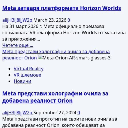
изпробват
Meta затваря платформата Horizon Worlds
VR
терапия
alijH3lj8ljJW2p
March 23, 2026
0
като
На 31 март 2026 г. Meta официално премахва
подкрепа
социалната VR платформа Horizon Worlds от магазина
при
за приложения...
депресия
Read
Четете още ...
more
Meta представи холографни очила за добавена
about
реалност Orion
Meta
Virtual Reality
затваря
VR шлемове
платформата
Новини
Horizon
Worlds
Meta представи холографни очила за
добавена реалност Orion
alijH3lj8ljJW2p
September 27, 2024
0
Meta представи прототип на своите нови очила за
добавена реалност Orion, които обещават да