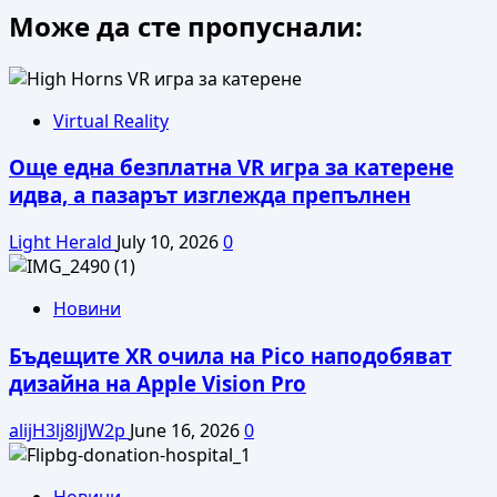
Може да сте пропуснали:
about
Разработчикът
на
Pokémon
Go
Virtual Reality
подготвя
Още една безплатна VR игра за катерене
нова
AR
идва, а пазарът изглежда препълнен
игра
с
Light Herald
July 10, 2026
0
домашни
любимци
Новини
Бъдещите XR очила на Pico наподобяват
дизайна на Apple Vision Pro
alijH3lj8ljJW2p
June 16, 2026
0
Новини