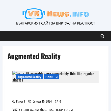
Skip
to
content
БЪЛГАРСКИЯТ САЙТ ЗА ВИРТУАЛНА РЕАЛНОСТ
Primary
Menu
Augmented Reality
Augmented Reality
Новини
Умните очила Vuzix M400 получават
ъпгрейд до Android 13
Player 1
October 15, 2024
0
Vuzix надгради флагманските си