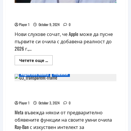
AR очилата на Apple ще се появят през
2026 г.
Player 1
October 9, 2024
0
Нови слухове сочат, че Apple може да пусне
първите си очила с добавена реалност до
2026 г.,...
Read
Четете още ...
more
about
AR
Augmented Reality
Новини
очилата
на
Apple
Умните очила на Meta вече могат да ви
ще
се
кажат къде сте паркирали
появят
през
Player 1
October 3, 2024
0
2026
г.
Meta въвежда някои от предварително
обявените функции на своите умни очила
Ray-Ban с изкуствен интелект за