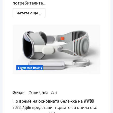
потребителите...
Read
Четете още ...
more
about
Умните
очила
на
Meta
вече
могат
да
ви
кажат
къде
сте
паркирали
Augmented Reality
Apple представи първите си очила със
смесена реалност Vision Pro
Player 1
June 8, 2023
0
По време на основната бележка на WWDC
2023, Apple представи първите си очила със