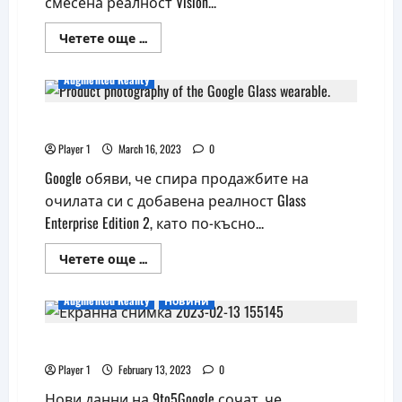
смесена реалност Vision...
Read
Четете още ...
more
about
Apple
Augmented Reality
представи
първите
си
Google слага край на Glass Enterprise Edition
очила
със
смесена
Player 1
March 16, 2023
0
реалност
Vision
Google обяви, че спира продажбите на
Pro
очилата си с добавена реалност Glass
Enterprise Edition 2, като по-късно...
Read
Четете още ...
more
about
Google
Augmented Reality
Новини
слага
край
на
Google разделя AR подразделението си
Glass
Enterprise
Edition
Player 1
February 13, 2023
0
Нови данни на 9to5Google сочат, че