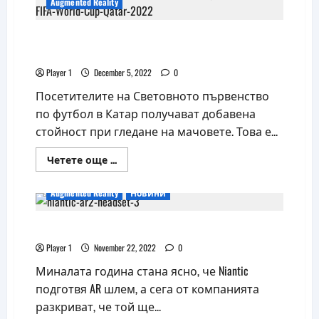
Augmented Reality
на
лещи
за
Феновете на Световното могат да
умни
очила
използват и AR технология
Luxexcel
Player 1
December 5, 2022
0
Посетителите на Световното първенство
по футбол в Катар получават добавена
стойност при гледане на мачовете. Това е...
Read
Четете още ...
more
about
Феновете
Augmented Reality
Новини
на
Световното
могат
Niantic подготвя AR очила със Snapdragon AR2
да
използват
и
Player 1
November 22, 2022
0
AR
технология
Миналата година стана ясно, че Niantic
подготвя AR шлем, а сега от компанията
разкриват, че той ще...