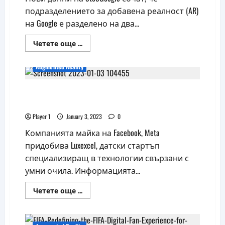
подразделението за добавена реалност (AR)
на Google е разделено на два...
Read
Четете още ...
more
about
Google
Augmented Reality
разделя
AR
подразделението
Meta купува разработчика на лещи за
си
умни очила Luxexcel
Player 1
January 3, 2023
0
Компанията майка на Facebook, Meta
придобива Luxexcel, датски стартъп
специализиращ в технологии свързани с
умни очила. Информацията...
Read
Четете още ...
more
about
Meta
купува
разработчика