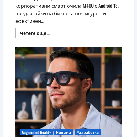
корпоративни смарт очила M400 с Android 13,
предлагайки на бизнеса по-сигурен и
ефективен...
Read
Четете още ...
more
about
Умните
очила
Vuzix
M400
получават
ъпгрейд
до
Android
13
Augmented Reality
Новини
Разработка