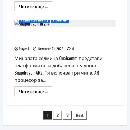
Read
Четете още ...
more
about
Niantic
Augmented Reality
Новини
подготвя
AR
очила
Qualcomm Snapdragon AR2 е платформа за AR
със
Snapdragon
очила
AR2
Player 1
November 21, 2022
0
Миналата седмица Qualcomm представи
платформата за добавена реалност
Snapdragon AR2. Тя включва три чипа, AR
процесор за...
Read
Четете още ...
more
about
Qualcomm
Snapdragon
AR2
Posts
1
2
3
Next
е
платформа
за
pagination
AR