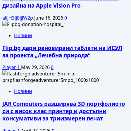
контролер
дизайна на Apple Vision Pro
alijH3lj8ljJW2p
June 16, 2026
0
Новини
Flip.bg дари реновирани таблети на ИСУЛ
за проекта „Лечебна природа“
Player 1
May 29, 2026
0
Новини
JAR Computers разширява 3D портфолиото
си с висок клас принтер и достъпни
консумативи за триизмерен печат
Player 1
April 27, 2026
0