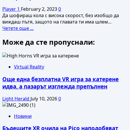
Player 1
February 2, 2023
0
Да шофираш кола с висока скорост, без изобщо да
виждаш пътя, защото на главата ти има шлем...
Read
Четете още ...
more
Може да сте пропуснали:
about
Светлин
Желев:
С
M
Virtual Reality
Mixed
Още една безплатна VR игра за катерене
Reality
на
идва, а пазарът изглежда препълнен
BMW
автомобилът
Light Herald
July 10, 2026
0
се
превръща
Новини
във
VR
Бъдещите XR очила на Pico наподобяват