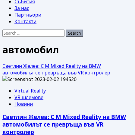
Събития
За нас
Партньори
Контакти
Search
for:
автомобил
Светлин Желев: С M Mixed Reality на BMW
автомобилът се превръща във VR контролер
Virtual Reality
VR шлемове
Новини
Светлин Желев: С M Mixed Reality на BMW
автомобилът се превръща във VR
контролер