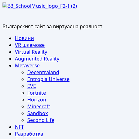
Skip
to
content
Българският сайт за виртуална реалност
Primary
Новини
Menu
VR шлемове
Virtual Reality
Augmented Reality
Metaverse
Decentraland
Entropia Universe
EVE
Fortnite
Horizon
Minecraft
Sandbox
Second Life
NFT
Разработка