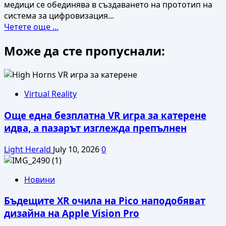
медици се обединява в създаването на прототип на
система за цифровизация...
Read
Четете още ...
more
Може да сте пропуснали:
about
Иновативен
проект
за
3D
Virtual Reality
цифровизация
Още една безплатна VR игра за катерене
на
културно
идва, а пазарът изглежда препълнен
наследство
стартира
Light Herald
July 10, 2026
0
в
ИЕФЕМ
Новини
–
БАН
Бъдещите XR очила на Pico наподобяват
дизайна на Apple Vision Pro