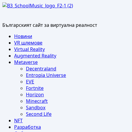
Skip
to
content
Българският сайт за виртуална реалност
Primary
Новини
Menu
VR шлемове
Virtual Reality
Augmented Reality
Metaverse
Decentraland
Entropia Universe
EVE
Fortnite
Horizon
Minecraft
Sandbox
Second Life
NFT
Разработка