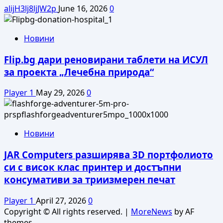
alijH3lj8ljJW2p
June 16, 2026
0
Новини
Flip.bg дари реновирани таблети на ИСУЛ
за проекта „Лечебна природа“
Player 1
May 29, 2026
0
Новини
JAR Computers разширява 3D портфолиото
си с висок клас принтер и достъпни
консумативи за триизмерен печат
Player 1
April 27, 2026
0
Copyright © All rights reserved.
|
MoreNews
by AF
themes.