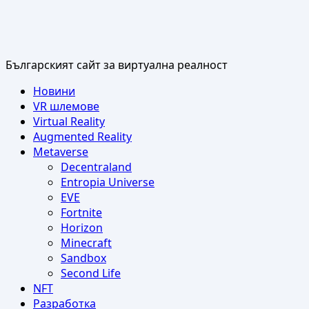
Българският сайт за виртуална реалност
Primary
Новини
Menu
VR шлемове
Virtual Reality
Augmented Reality
Metaverse
Decentraland
Entropia Universe
EVE
Fortnite
Horizon
Minecraft
Sandbox
Second Life
NFT
Разработка