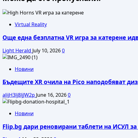
Как
да
изберем
видеорегистратор
Virtual Reality
за
Още една безплатна VR игра за катерене ид
кола
–
Light Herald
July 10, 2026
0
кaкво
трябва
да
Новини
знаете
Бъдещите XR очила на Pico наподобяват диза
alijH3lj8ljJW2p
June 16, 2026
0
Новини
Flip.bg дари реновирани таблети на ИСУЛ з