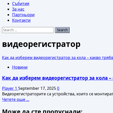
Събития
За нас
Партньори
Контакти
Search
for:
видеорегистратор
Как да изберем видеорегистратор за кола – кaкво трябв
Новини
Как да изберем видеорегистратор за кола – 
Player 1
September 17, 2025
0
Видеорегистраторите са устройства, които се монтират 
Read
Четете още ...
more
Може да сте пропуснали:
about