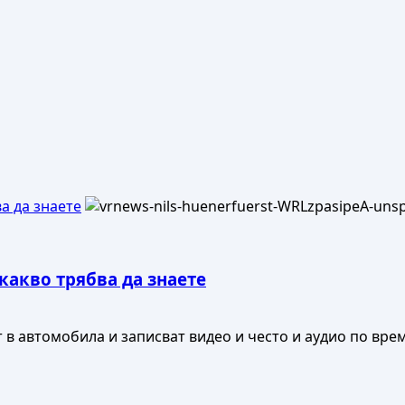
а да знаете
кaкво трябва да знаете
в автомобила и записват видео и често и аудио по време