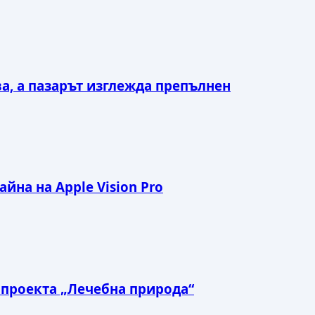
ва, а пазарът изглежда препълнен
йна на Apple Vision Pro
а проекта „Лечебна природа“