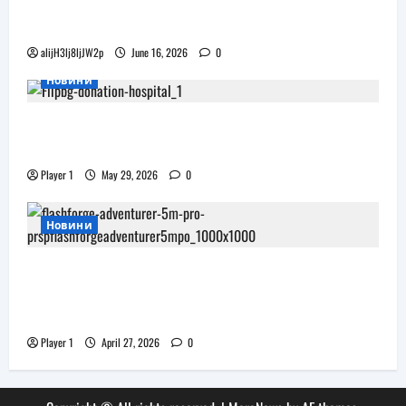
Бъдещите XR очила на Pico наподобяват
дизайна на Apple Vision Pro
alijH3lj8ljJW2p
June 16, 2026
0
Новини
Flip.bg дари реновирани таблети на ИСУЛ
за проекта „Лечебна природа“
Player 1
May 29, 2026
0
Новини
JAR Computers разширява 3D портфолиото
си с висок клас принтер и достъпни
консумативи за триизмерен печат
Player 1
April 27, 2026
0