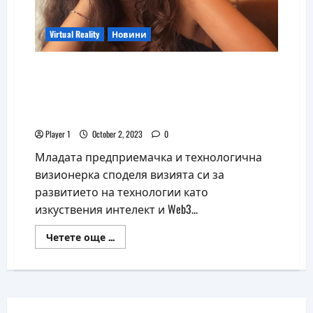
Virtual Reality
Новини
Вяра Стефчева: Web3 технологията ще
промени начина, по който
взаимодействаме с информацията,
стоките и услугите
Player 1
October 2, 2023
0
Младата предприемачка и технологична
визионерка споделя визията си за
развитието на технологии като
изкуствения интелект и Web3...
Read
Четете още ...
more
about
Вяра
Стефчева:
Web3
технологията
ще