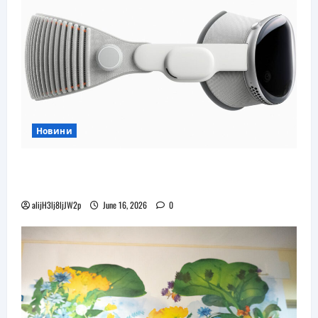
Новини
Бъдещите XR очила на Pico наподобяват
дизайна на Apple Vision Pro
alijH3lj8ljJW2p
June 16, 2026
0