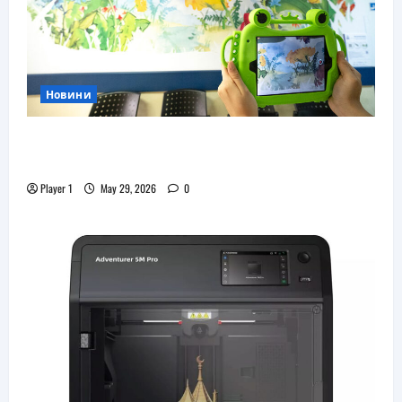
Новини
Flip.bg дари реновирани таблети на ИСУЛ
за проекта „Лечебна природа“
Player 1
May 29, 2026
0