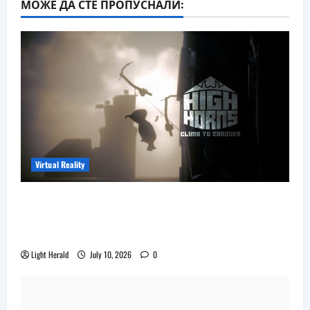
МОЖЕ ДА СТЕ ПРОПУСНАЛИ:
реалност
Orion
Virtual Reality
Още една безплатна VR игра за
катерене идва, а пазарът изглежда
препълнен
Light Herald
July 10, 2026
0