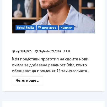
Virtual Reality
VR шлемове
Новини
Meta представи холографни очила за
добавена реалност Orion
alijH3lj8ljJW2p
September 27, 2024
0
Meta представи прототип на своите нови
очила за добавена реалност Orion, които
обещават да променят AR технологията....
Read
Четете още ...
more
about
Meta
представи
холографни
очила
за
добавена