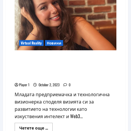
реалност
Orion
Virtual Reality
Новини
Вяра Стефчева: Web3 технологията ще
промени начина, по който
взаимодействаме с информацията,
стоките и услугите
Player 1
October 2, 2023
0
Младата предприемачка и технологична
визионерка споделя визията си за
развитието на технологии като
изкуствения интелект и Web3...
Read
Четете още ...