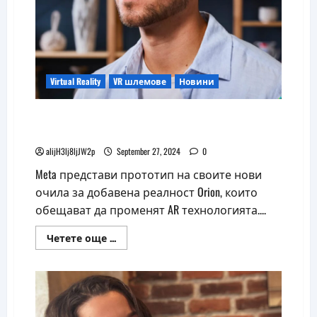
Virtual Reality
VR шлемове
Новини
Meta представи холографни очила за
добавена реалност Orion
alijH3lj8ljJW2p
September 27, 2024
0
Meta представи прототип на своите нови
очила за добавена реалност Orion, които
обещават да променят AR технологията....
Read
Четете още ...
more
about
Meta
представи
холографни
очила
за
добавена