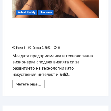
Virtual Reality
Новини
Вяра Стефчева: Web3 технологията ще
промени начина, по който
взаимодействаме с информацията,
стоките и услугите
Player 1
October 2, 2023
0
Младата предприемачка и технологична
визионерка споделя визията си за
развитието на технологии като
изкуствения интелект и Web3...
Read
Четете още ...
more
about
Вяра
Стефчева:
Web3
технологията
ще