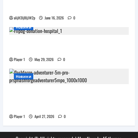
Бъдещите XR очила на Pico наподобяват
дизайна на Apple Vision Pro
alijH3lj8ljJW2p
June 16, 2026
0
Новини
Flip.bg дари реновирани таблети на ИСУЛ
за проекта „Лечебна природа“
Player 1
May 29, 2026
0
Новини
JAR Computers разширява 3D портфолиото
си с висок клас принтер и достъпни
консумативи за триизмерен печат
Player 1
April 27, 2026
0