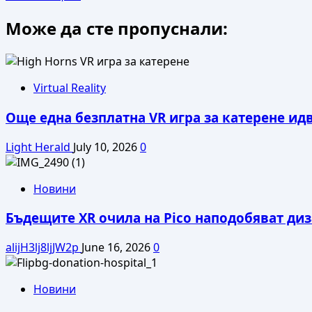
more
Може да сте пропуснали:
about
Първото
издание
на
Black
Virtual Reality
Sea
Още една безплатна VR игра за катерене ид
Game
Summit
Light Herald
July 10, 2026
0
2025
събира
гейм
Новини
индустрията
от
Бъдещите XR очила на Pico наподобяват диза
Югоизточна
Европа,
alijH3lj8ljJW2p
June 16, 2026
0
млади
таланти
и
Новини
технологични