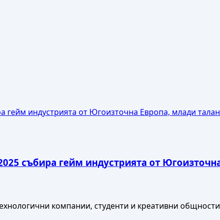
а гейм индустрията от Югоизточна Европа, млади талан
2025 събира гейм индустрията от Югоизточн
хнологични компании, студенти и креативни общности ч