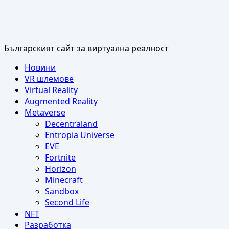
Българският сайт за виртуална реалност
Primary
Новини
Menu
VR шлемове
Virtual Reality
Augmented Reality
Metaverse
Decentraland
Entropia Universe
EVE
Fortnite
Horizon
Minecraft
Sandbox
Second Life
NFT
Разработка