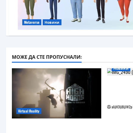
Metaverse
Новини
МОЖЕ ДА СТЕ ПРОПУСНАЛИ:
Новини
Бъдещите
наподобя
Vision Pro
alijH3lj8ljJW2p
Virtual Reality
Още една безплатна VR игра за