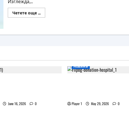
Изглежда,...
Read
Четете още ...
more
about
Аватарите
на
Meta
вече
имат
крака
Новини
 XR очила на Pico
Flip.bg дари реновиран
ват дизайна на Apple
таблети на ИСУЛ за п
„Лечебна природа“
June 16, 2026
0
Player 1
May 29, 2026
0