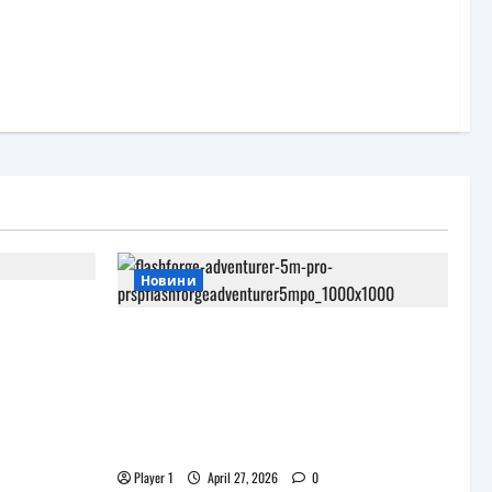
Новини
и
роекта
JAR Computers разширява 3D
портфолиото си с висок клас
принтер и достъпни
консумативи за триизмерен
печат
Player 1
April 27, 2026
0