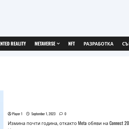
NTED REALITY
METAVERSE
NFT
РАЗРАБОТКА
СЪ
Аватарите на Meta вече имат крака
Player 1
September 1, 2023
0
Измина почти година, откакто Meta обяви на Connect 2