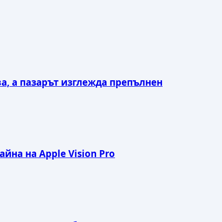
ва, а пазарът изглежда препълнен
йна на Apple Vision Pro