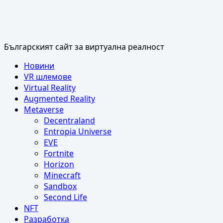
Българският сайт за виртуална реалност
Primary
Новини
Menu
VR шлемове
Virtual Reality
Augmented Reality
Metaverse
Decentraland
Entropia Universe
EVE
Fortnite
Horizon
Minecraft
Sandbox
Second Life
NFT
Разработка