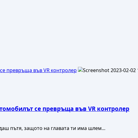
 се превръща във VR контролер
автомобилът се превръща във VR контролер
аш пътя, защото на главата ти има шлем...