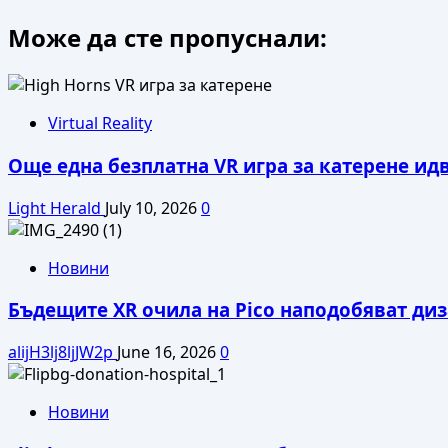
more
Може да сте пропуснали:
about
Светлин
Желев:
С
M
Virtual Reality
Mixed
Още една безплатна VR игра за катерене ид
Reality
на
Light Herald
July 10, 2026
0
BMW
автомобилът
се
Новини
превръща
във
Бъдещите XR очила на Pico наподобяват диза
VR
контролер
alijH3lj8ljJW2p
June 16, 2026
0
Новини