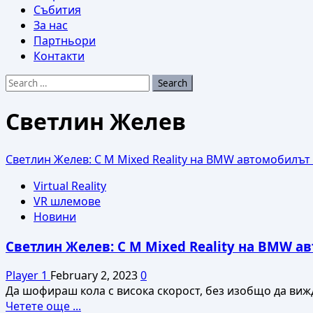
Събития
За нас
Партньори
Контакти
Search
for:
Светлин Желев
Светлин Желев: С M Mixed Reality на BMW автомобилът
Virtual Reality
VR шлемове
Новини
Светлин Желев: С M Mixed Reality на BMW 
Player 1
February 2, 2023
0
Да шофираш кола с висока скорост, без изобщо да вижд
Read
Четете още ...