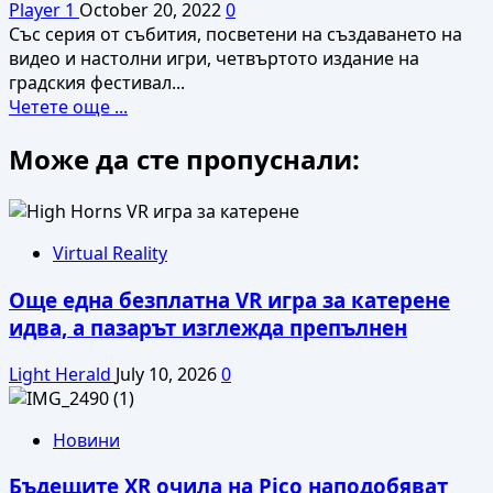
Player 1
October 20, 2022
0
Със серия от събития, посветени на създаването на
видео и настолни игри, четвъртото издание на
градския фестивал...
Read
Четете още ...
more
Може да сте пропуснали:
about
Създатели
на
игри
от
Virtual Reality
България
Още една безплатна VR игра за катерене
са
във
идва, а пазарът изглежда препълнен
фокуса
на
Light Herald
July 10, 2026
0
четвъртото
издание
Новини
на
Sofia
Бъдещите XR очила на Pico наподобяват