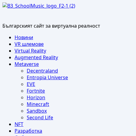
Skip
to
content
Българският сайт за виртуална реалност
Primary
Новини
Menu
VR шлемове
Virtual Reality
Augmented Reality
Metaverse
Decentraland
Entropia Universe
EVE
Fortnite
Horizon
Minecraft
Sandbox
Second Life
NFT
Разработка