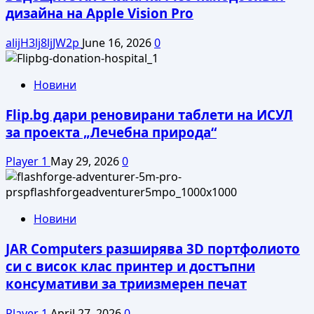
Game
дизайна на Apple Vision Pro
Night
alijH3lj8ljJW2p
June 16, 2026
0
Новини
Flip.bg дари реновирани таблети на ИСУЛ
за проекта „Лечебна природа“
Player 1
May 29, 2026
0
Новини
JAR Computers разширява 3D портфолиото
си с висок клас принтер и достъпни
консумативи за триизмерен печат
Player 1
April 27, 2026
0