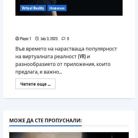
Virtual Reality
Новини
Шлемове за виртуална реалност:
Обогатяване на визуалния опит
Player 1
July 3, 2023
0
Във времето на нарастваща популярност
на виртуалната реалност (VR) и
разнообразието от приложения, които
предлага, е важно...
Read
Четете още ...
more
about
Шлемове
за
виртуална
реалност:
Обогатяване
на
МОЖЕ ДА СТЕ ПРОПУСНАЛИ:
визуалния
опит