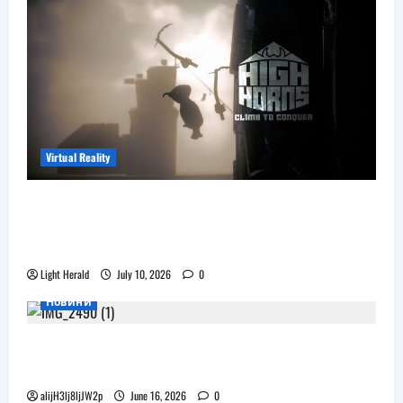
Virtual Reality
Още една безплатна VR игра за
катерене идва, а пазарът изглежда
препълнен
Light Herald
July 10, 2026
0
Новини
Бъдещите XR очила на Pico наподобяват
дизайна на Apple Vision Pro
alijH3lj8ljJW2p
June 16, 2026
0