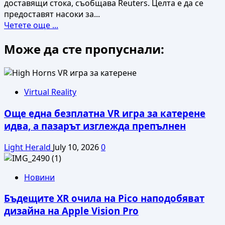
доставящи стока, съобщава Reuters. Целта е да се
предоставят насоки за...
Read
Четете още ...
more
Може да сте пропуснали:
about
Amazon
подготвя
подобрен
вариант
Virtual Reality
на
Още една безплатна VR игра за катерене
Echo
Frames
идва, а пазарът изглежда препълнен
с
дисплей
Light Herald
July 10, 2026
0
Новини
Бъдещите XR очила на Pico наподобяват
дизайна на Apple Vision Pro