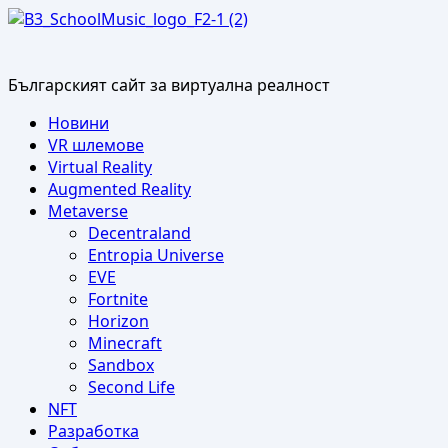
Skip
to
content
Българският сайт за виртуална реалност
Primary
Новини
Menu
VR шлемове
Virtual Reality
Augmented Reality
Metaverse
Decentraland
Entropia Universe
EVE
Fortnite
Horizon
Minecraft
Sandbox
Second Life
NFT
Разработка