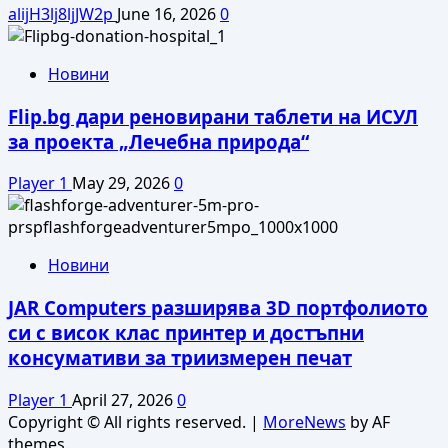
alijH3lj8ljJW2p
June 16, 2026
0
Новини
Flip.bg дари реновирани таблети на ИСУЛ
за проекта „Лечебна природа“
Player 1
May 29, 2026
0
Новини
JAR Computers разширява 3D портфолиото
си с висок клас принтер и достъпни
консумативи за триизмерен печат
Player 1
April 27, 2026
0
Copyright © All rights reserved.
|
MoreNews
by AF
themes.