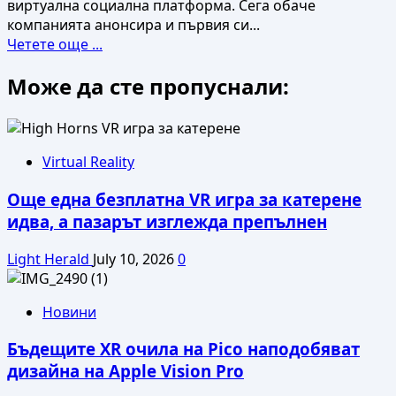
виртуална социална платформа. Сега обаче
компанията анонсира и първия си...
Read
Четете още ...
more
Може да сте пропуснали:
about
Първият
VR
шлем
на
Virtual Reality
Bigscreen
Още една безплатна VR игра за катерене
е
най-
идва, а пазарът изглежда препълнен
малкият
в
Light Herald
July 10, 2026
0
света
Новини
Бъдещите XR очила на Pico наподобяват
дизайна на Apple Vision Pro