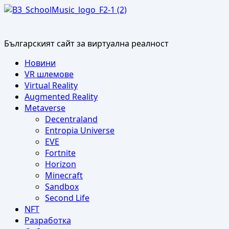
Skip
to
content
Българският сайт за виртуална реалност
Primary
Новини
Menu
VR шлемове
Virtual Reality
Augmented Reality
Metaverse
Decentraland
Entropia Universe
EVE
Fortnite
Horizon
Minecraft
Sandbox
Second Life
NFT
Разработка