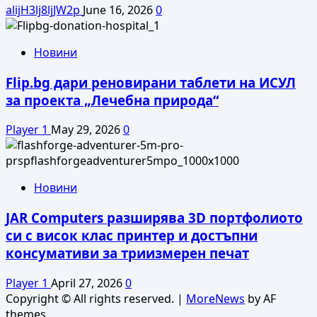
alijH3lj8ljJW2p
June 16, 2026
0
Новини
Flip.bg дари реновирани таблети на ИСУЛ
за проекта „Лечебна природа“
Player 1
May 29, 2026
0
Новини
JAR Computers разширява 3D портфолиото
си с висок клас принтер и достъпни
консумативи за триизмерен печат
Player 1
April 27, 2026
0
Copyright © All rights reserved.
|
MoreNews
by AF
themes.