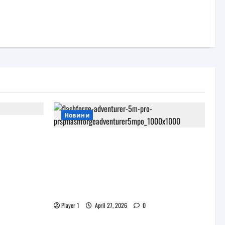
Новини
и
роекта
JAR Computers разширява 3D
портфолиото си с висок клас
принтер и достъпни
консумативи за триизмерен
печат
Player 1
April 27, 2026
0