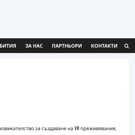
БИТИЯ
ЗА НАС
ПАРТНЬОРИ
КОНТАКТИ
на Black Sea Game Summit, ще представят
едизвикателство за създаване на VR преживявания,