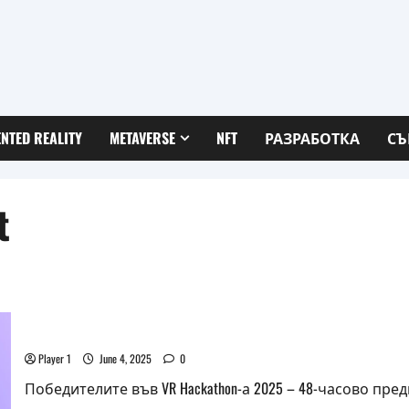
NTED REALITY
METAVERSE
NFT
РАЗРАБОТКА
СЪ
t
Победителите във VR хакатона, част от програмата 
проектите си на форум на ООН във Виетнам
Player 1
June 4, 2025
0
Победителите във VR Hackathon-а 2025 – 48-часово пр