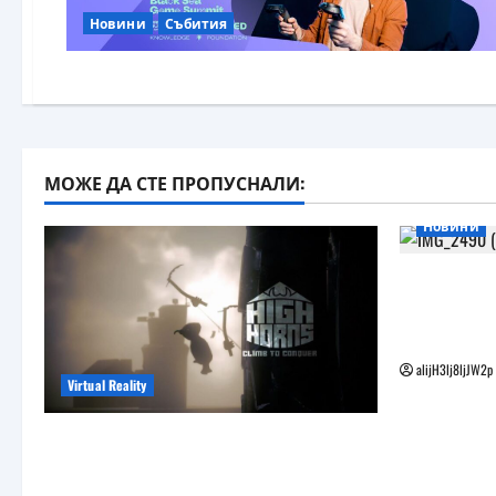
Новини
Събития
МОЖЕ ДА СТЕ ПРОПУСНАЛИ:
Новини
Бъдещите
наподобя
Vision Pro
alijH3lj8ljJW2p
Virtual Reality
Още една безплатна VR игра за
катерене идва, а пазарът