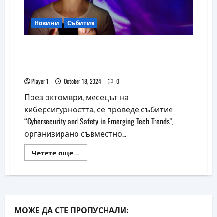
Новини
Събития
Водещ експерт представи нови XR
трендове на събитие за
киберсигурността
Player 1
October 18, 2024
0
През октомври, месецът на
киберсигурността, се проведе събитие
“Cybersecurity and Safety in Emerging Tech Trends”,
организирано съвместно...
Read
Четете още ...
more
about
Водещ
експерт
представи
нови
XR
трендове
МОЖЕ ДА СТЕ ПРОПУСНАЛИ:
на