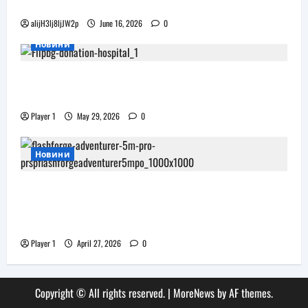
дизайна на Apple Vision Pro
alijH3lj8ljJW2p
June 16, 2026
0
Новини
Flip.bg дари реновирани таблети на ИСУЛ
за проекта „Лечебна природа“
Player 1
May 29, 2026
0
Новини
JAR Computers разширява 3D портфолиото
си с висок клас принтер и достъпни
консумативи за триизмерен печат
Player 1
April 27, 2026
0
Copyright © All rights reserved.
|
MoreNews
by AF themes.