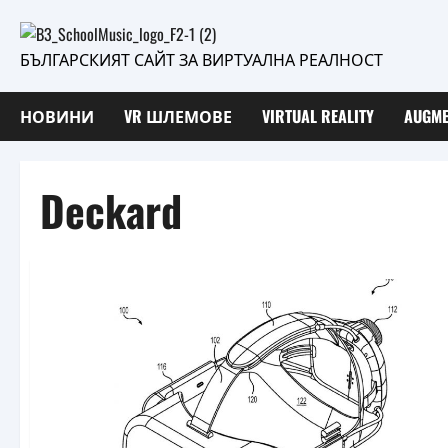
Skip
to
БЪЛГАРСКИЯТ САЙТ ЗА ВИРТУАЛНА РЕАЛНОСТ
content
НОВИНИ
VR ШЛЕМОВЕ
VIRTUAL REALITY
AUGME
Deckard