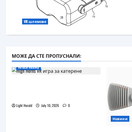
VR шлемове
МОЖЕ ДА СТЕ ПРОПУСНАЛИ:
Virtual Reality
Още една безплатна VR игра за
катерене идва, а пазарът
изглежда препълнен
Light Herald
July 10, 2026
0
Новини