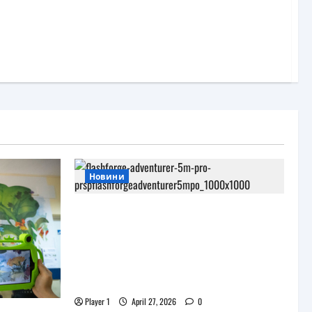
Новини
JAR Computers разширява 3D
портфолиото си с висок клас
принтер и достъпни
консумативи за триизмерен
печат
Player 1
April 27, 2026
0