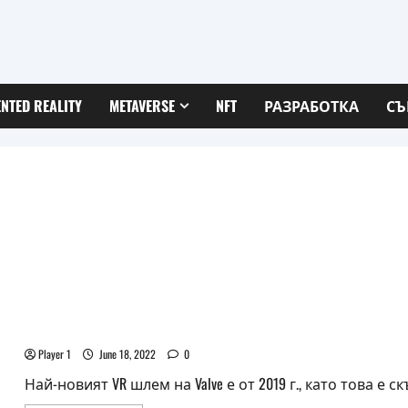
NTED REALITY
METAVERSE
NFT
РАЗРАБОТКА
СЪ
Нов патент на Valve подсилва слуховете за бъдещ
Player 1
June 18, 2022
0
Най-новият VR шлем на Valve е от 2019 г., като това е скъп