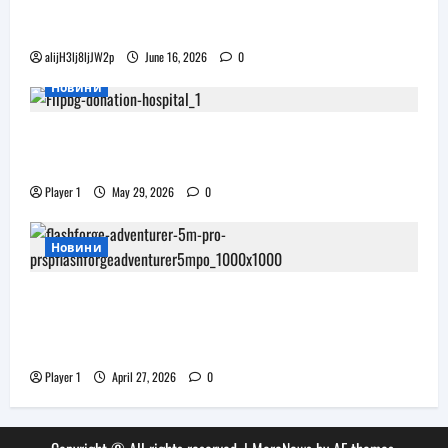
Бъдещите XR очила на Pico наподобяват
дизайна на Apple Vision Pro
alijH3lj8ljJW2p
June 16, 2026
0
Новини
Flip.bg дари реновирани таблети на ИСУЛ
за проекта „Лечебна природа“
Player 1
May 29, 2026
0
Новини
JAR Computers разширява 3D портфолиото
си с висок клас принтер и достъпни
консумативи за триизмерен печат
Player 1
April 27, 2026
0