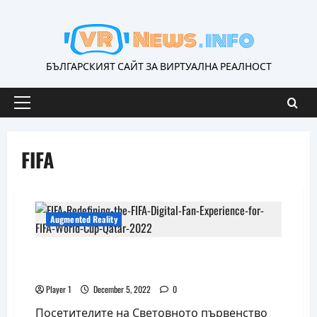
Skip
to
content
БЪЛГАРСКИЯТ САЙТ ЗА ВИРТУАЛНА РЕАЛНОСТ
Primary
Menu
FIFA
Augmented Reality
Феновете на Световното могат да
използват и AR технология
Player 1
December 5, 2022
0
Посетителите на Световното първенство