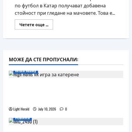
по футбол в Катар получават добавена
стойност при гледане на мачовете. Това е...
Read
Четете още ...
more
about
Феновете
на
Световното
могат
да
използват
МОЖЕ ДА СТЕ ПРОПУСНАЛИ:
и
AR
технология
Virtual Reality
Още една безплатна VR игра за
катерене идва, а пазарът изглежда
препълнен
Light Herald
July 10, 2026
0
Новини