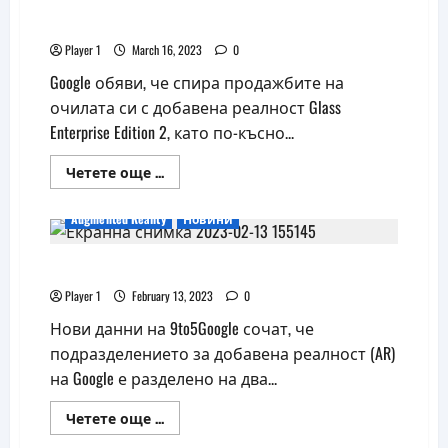
Google слага край на Glass Enterprise Edition
Player 1
March 16, 2023
0
Google обяви, че спира продажбите на
очилата си с добавена реалност Glass
Enterprise Edition 2, като по-късно...
Read
Четете още ...
more
about
Google
Augmented Reality
Новини
слага
край
на
Google разделя AR подразделението си
Glass
Enterprise
Edition
Player 1
February 13, 2023
0
Нови данни на 9to5Google сочат, че
подразделението за добавена реалност (AR)
на Google е разделено на два...
Read
Четете още ...
more
about