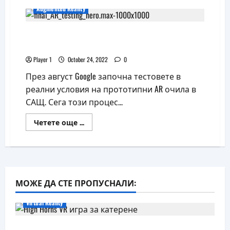
Google
Augmented Reality
разделя
AR
подразделението
Google разширява тестовете на новите си
си
AR очила
Player 1
October 24, 2022
0
През август Google започна тестовете в
реални условия на прототипни AR очила в
САЩ. Сега този процес...
Read
Четете още ...
more
about
Google
разширява
тестовете
на
новите
си
МОЖЕ ДА СТЕ ПРОПУСНАЛИ:
AR
очила
Virtual Reality
Още една безплатна VR игра за