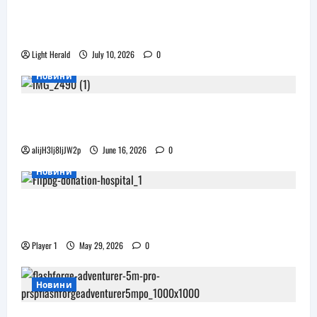
катерене идва, а пазарът изглежда
препълнен
Light Herald
July 10, 2026
0
Новини
Бъдещите XR очила на Pico наподобяват
дизайна на Apple Vision Pro
alijH3lj8ljJW2p
June 16, 2026
0
Новини
Flip.bg дари реновирани таблети на ИСУЛ
за проекта „Лечебна природа“
Player 1
May 29, 2026
0
Новини