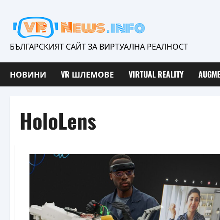
Skip
to
content
БЪЛГАРСКИЯТ САЙТ ЗА ВИРТУАЛНА РЕАЛНОСТ
НОВИНИ
VR ШЛЕМОВЕ
VIRTUAL REALITY
AUGME
HoloLens