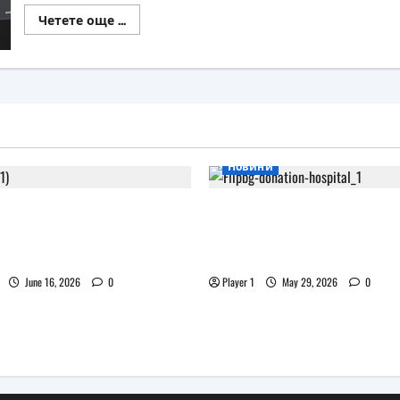
Read
Четете още ...
more
about
Microsoft
слага
край
на
шлема
HoloLens
Новини
 XR очила на Pico
Flip.bg дари реновиран
ват дизайна на Apple
таблети на ИСУЛ за п
„Лечебна природа“
June 16, 2026
0
Player 1
May 29, 2026
0