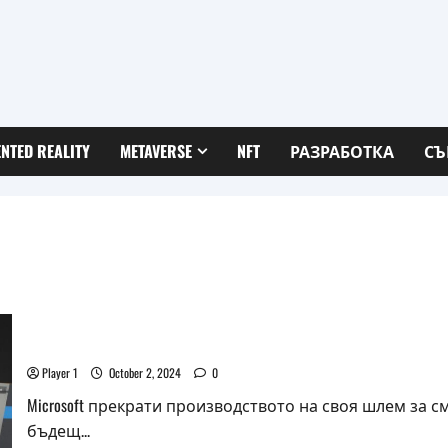
NTED REALITY
METAVERSE
NFT
РАЗРАБОТКА
СЪ
Microsoft слага край на шлема HoloLens
Player 1
October 2, 2024
0
Microsoft прекрати производството на своя шлем за см
бъдещ...