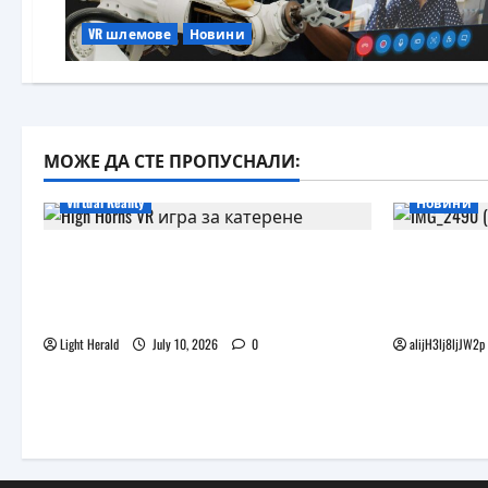
VR шлемове
Новини
МОЖЕ ДА СТЕ ПРОПУСНАЛИ:
Virtual Reality
Новини
Още една безплатна VR игра за
Бъдещите
катерене идва, а пазарът
наподобя
изглежда препълнен
Vision Pro
Light Herald
July 10, 2026
0
alijH3lj8ljJW2p