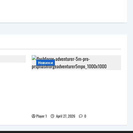
Новини
и
роекта
JAR Computers разширява 3D
портфолиото си с висок клас
принтер и достъпни
консумативи за триизмерен
печат
Player 1
April 27, 2026
0