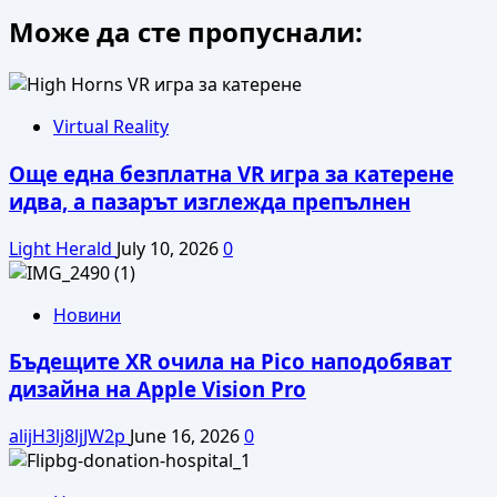
more
Може да сте пропуснали:
about
Huawei
има
очила
с
Virtual Reality
Micro-
Още една безплатна VR игра за катерене
OLED
панел
идва, а пазарът изглежда препълнен
Light Herald
July 10, 2026
0
Новини
Бъдещите XR очила на Pico наподобяват
дизайна на Apple Vision Pro
alijH3lj8ljJW2p
June 16, 2026
0