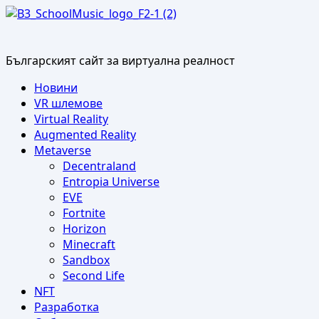
Skip
to
content
Българският сайт за виртуална реалност
Primary
Новини
Menu
VR шлемове
Virtual Reality
Augmented Reality
Metaverse
Decentraland
Entropia Universe
EVE
Fortnite
Horizon
Minecraft
Sandbox
Second Life
NFT
Разработка