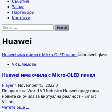
Събития
За нас
Партньори
Контакти
Search
for:
Huawei
Huawei има очила с Micro-OLED панел
VR шлемове
Huawei има очила с Micro-OLED панел
Player 1
November 15, 2022
0
По време на World VR Industry Huawei представи
новите си очила за виртуална реалност – Smart
Vision...
Read
Четете още ...