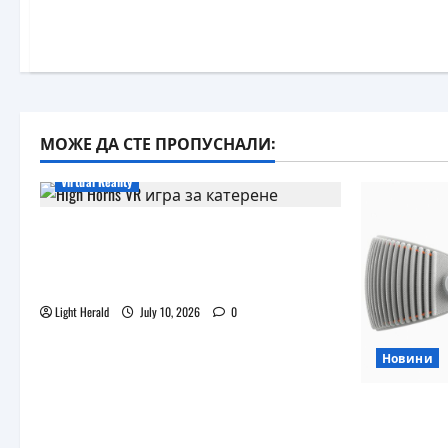
МОЖЕ ДА СТЕ ПРОПУСНАЛИ:
Virtual Reality
Още една безплатна VR игра за
катерене идва, а пазарът
изглежда препълнен
Light Herald
July 10, 2026
0
Новини
Бъдещите
наподобя