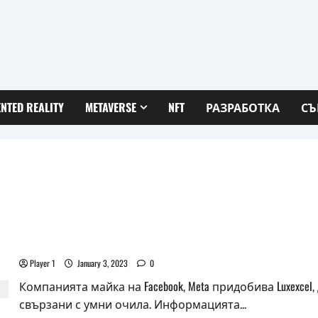
NTED REALITY
METAVERSE
NFT
РАЗРАБОТКА
СЪ
Meta купува разработчика на лещи за умни очила 
Player 1
January 3, 2023
0
Компанията майка на Facebook, Meta придобива Luxexc
свързани с умни очила. Информацията...