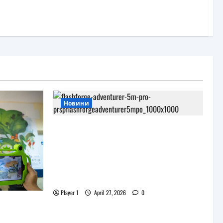
Новини
JAR Computers разширява 3D
портфолиото си с висок клас
принтер и достъпни
консумативи за триизмерен
печат
Player 1
April 27, 2026
0
и
роекта