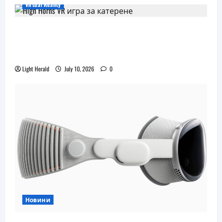
AR
Virtual Reality
очила
Още една безплатна VR игра за
катерене идва, а пазарът изглежда
препълнен
Light Herald
July 10, 2026
0
Новини