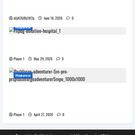
Бъдещите XR очила на Pico наподобяват
дизайна на Apple Vision Pro
alijH3lj8ljJW2p
June 16, 2026
0
Новини
Flip.bg дари реновирани таблети на ИСУЛ
за проекта „Лечебна природа“
Player 1
May 29, 2026
0
Новини
JAR Computers разширява 3D портфолиото
си с висок клас принтер и достъпни
консумативи за триизмерен печат
Player 1
April 27, 2026
0