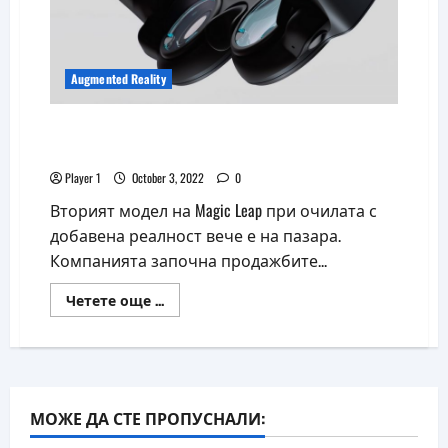
Augmented Reality
Magic Leap пусна в продажба новия си
модел AR очила
Player 1
October 3, 2022
0
Вторият модел на Magic Leap при очилата с
добавена реалност вече е на пазара.
Компанията започна продажбите...
Read
Четете още ...
more
about
Magic
Leap
пусна
в
продажба
новия
МОЖЕ ДА СТЕ ПРОПУСНАЛИ:
си
модел