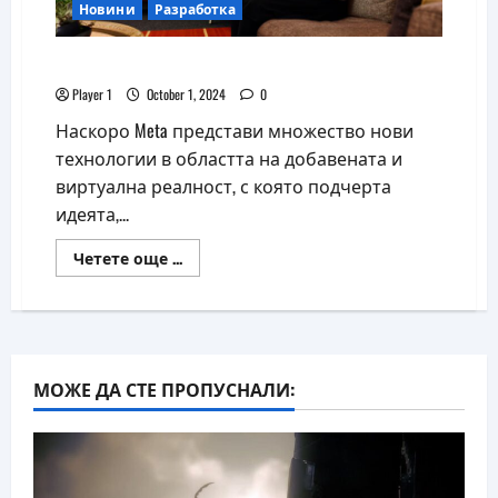
Новини
Разработка
Apple преразглежда стратегията си за AR
Player 1
October 1, 2024
0
Наскоро Meta представи множество нови
технологии в областта на добавената и
виртуална реалност, с която подчерта
идеята,...
Read
Четете още ...
more
about
Apple
преразглежда
стратегията
си
за
AR
МОЖЕ ДА СТЕ ПРОПУСНАЛИ: