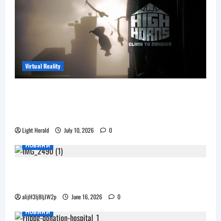
Virtual Reality
Още една безплатна VR игра за
катерене идва, а пазарът изглежда
препълнен
Light Herald
July 10, 2026
0
Новини
Бъдещите XR очила на Pico наподобяват
дизайна на Apple Vision Pro
alijH3lj8ljJW2p
June 16, 2026
0
Новини