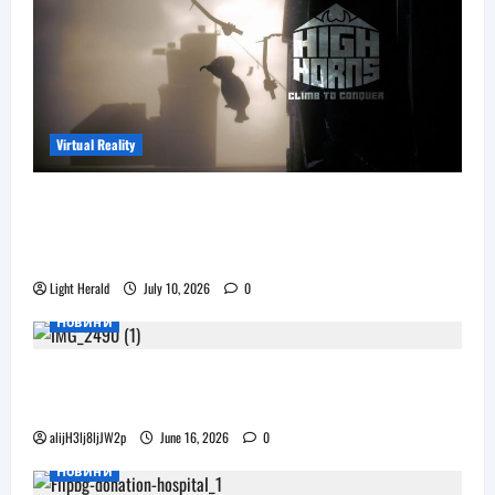
Virtual Reality
Още една безплатна VR игра за
катерене идва, а пазарът изглежда
препълнен
Light Herald
July 10, 2026
0
Новини
Бъдещите XR очила на Pico наподобяват
дизайна на Apple Vision Pro
alijH3lj8ljJW2p
June 16, 2026
0
Новини