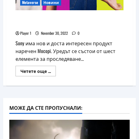
Metaverse
Новини
Sony има нова система, която може да се
използва в метавселената
Player 1
November 30, 2022
0
Sony има нов и доста интересен продукт
наречен Mocopi. Уредът се състои от шест
елемента за проследяване...
Read
Четете още ...
more
about
Sony
има
нова
система,
която
може
МОЖЕ ДА СТЕ ПРОПУСНАЛИ:
да
се
използва
в
метавселената