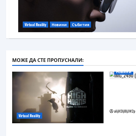
Virtual Reality
Новини
Събития
МОЖЕ ДА СТЕ ПРОПУСНАЛИ:
Новини
Бъдещите
наподобя
Vision Pro
alijH3lj8ljJW2p
Virtual Reality
Още една безплатна VR игра за