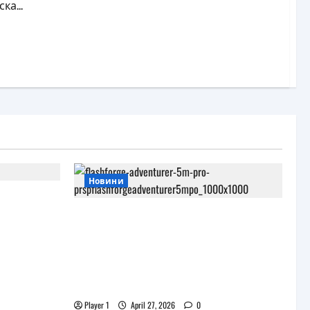
а...
Новини
и
роекта
JAR Computers разширява 3D
портфолиото си с висок клас
принтер и достъпни
консумативи за триизмерен
печат
Player 1
April 27, 2026
0