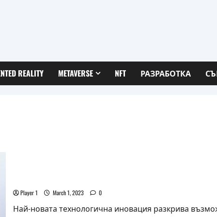
NTED REALITY
METAVERSE
NFT
РАЗРАБОТКА
СЪ
Xiaomi Wireless AR Smart Glass Discovery Edition бяха пр
Player 1
March 1, 2023
0
Най-новата технологична иновация разкрива възможн