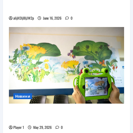
Бъдещите XR очила на Pico наподобяват
дизайна на Apple Vision Pro
alijH3lj8ljJW2p
June 16, 2026
0
Новини
Flip.bg дари реновирани таблети на ИСУЛ
за проекта „Лечебна природа“
Player 1
May 29, 2026
0