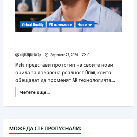
Virtual Reality
VR шлемове
Новини
Meta представи холографни очила за
добавена реалност Orion
alijH3lj8ljJW2p
September 27, 2024
0
Meta представи прототип на своите нови
очила за добавена реалност Orion, които
обещават да променят AR технологията....
Read
Четете още ...
more
about
Meta
представи
холографни
очила
за
добавена
МОЖЕ ДА СТЕ ПРОПУСНАЛИ:
реалност
Orion