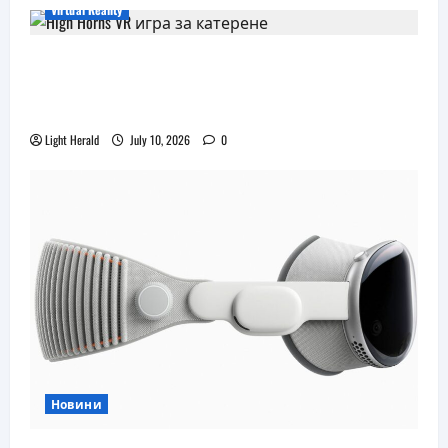
Virtual Reality
Още една безплатна VR игра за
катерене идва, а пазарът изглежда
препълнен
Light Herald
July 10, 2026
0
Новини