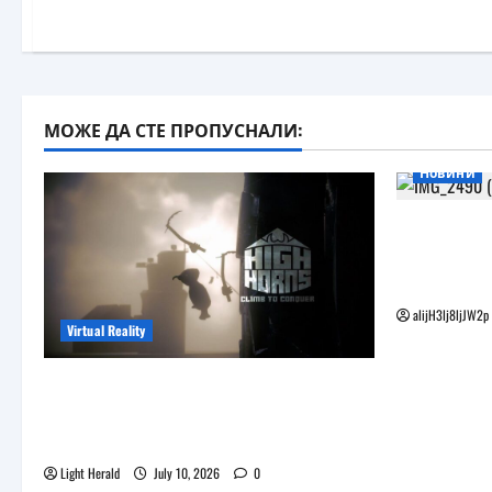
МОЖЕ ДА СТЕ ПРОПУСНАЛИ:
Новини
Бъдещите
наподобя
Vision Pro
alijH3lj8ljJW2p
Virtual Reality
Още една безплатна VR игра за
катерене идва, а пазарът
изглежда препълнен
Light Herald
July 10, 2026
0