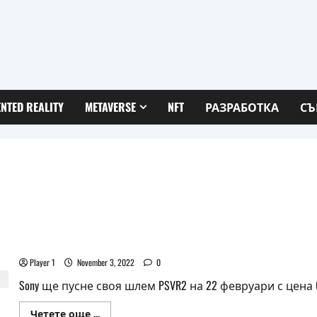
NTED REALITY
METAVERSE
NFT
РАЗРАБОТКА
СЪ
PlayStation VR2 идва на 22 февруари за 600 евро
Player 1
November 3, 2022
0
Sony ще пусне своя шлем PSVR2 на 22 февруари с цена 6
Read
Четете още ...