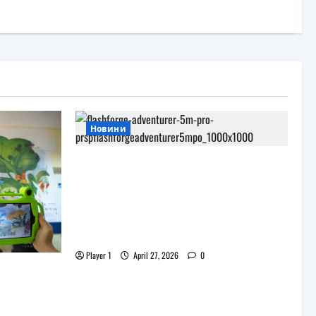
Новини
JAR Computers разширява 3D
портфолиото си с висок клас
принтер и достъпни
консумативи за триизмерен
печат
Player 1
April 27, 2026
0
и
роекта