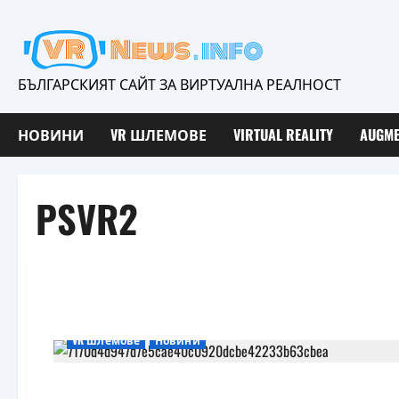
Skip
to
content
БЪЛГАРСКИЯТ САЙТ ЗА ВИРТУАЛНА РЕАЛНОСТ
НОВИНИ
VR ШЛЕМОВЕ
VIRTUAL REALITY
AUGME
PSVR2
VR шлемове
Новини