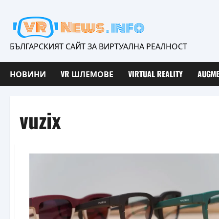
Skip
to
content
БЪЛГАРСКИЯТ САЙТ ЗА ВИРТУАЛНА РЕАЛНОСТ
НОВИНИ
VR ШЛЕМОВЕ
VIRTUAL REALITY
AUGME
vuzix