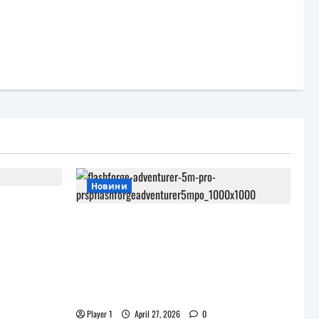
Новини
и
роекта
JAR Computers разширява 3D
портфолиото си с висок клас
принтер и достъпни
консумативи за триизмерен
печат
Player 1
April 27, 2026
0