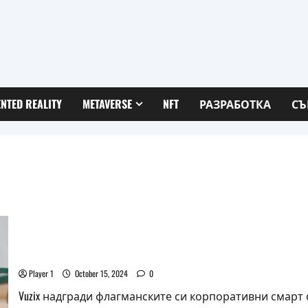
NTED REALITY
METAVERSE
NFT
РАЗРАБОТКА
СЪ
Умните очила Vuzix M400 получават ъпгрейд до Andr
Player 1
October 15, 2024
0
Vuzix надгради флагманските си корпоративни смарт оч