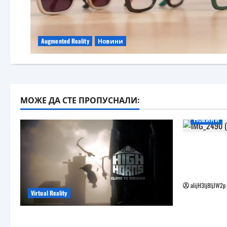
Augmented Reality
Новини
МОЖЕ ДА СТЕ ПРОПУСНАЛИ:
Новини
Бъдещите
наподобя
Vision Pro
alijH3lj8ljJW2p
Virtual Reality
Още една безплатна VR игра за