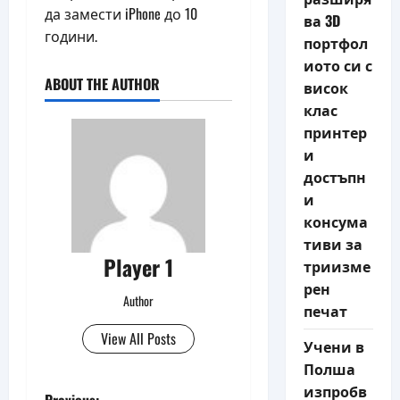
да замести iPhone до 10
ва 3D
години.
портфол
иото си с
ABOUT THE AUTHOR
висок
клас
принтер
и
достъпн
и
консума
тиви за
Player 1
триизме
рен
Author
печат
View All Posts
Учени в
Полша
изпробв