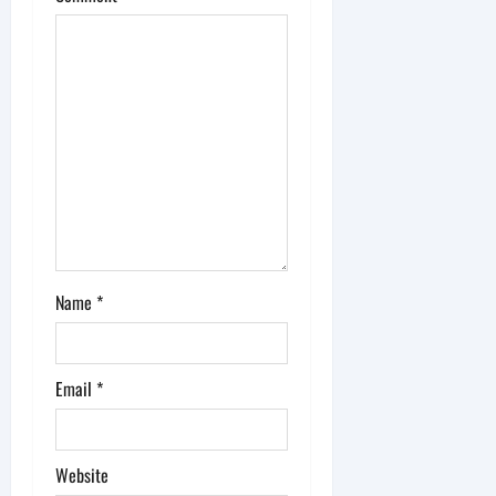
i
o
n
Name
*
Email
*
Website