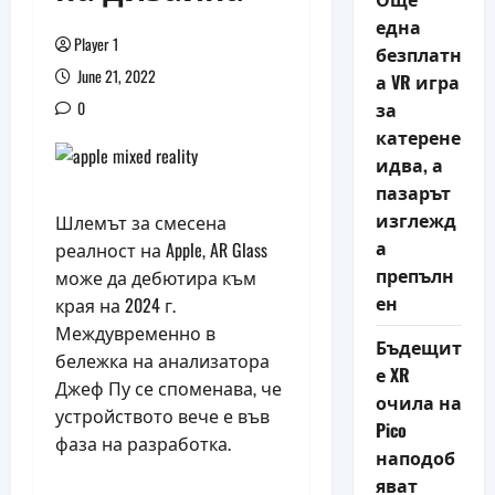
една
Player 1
безплатн
June 21, 2022
а VR игра
0
за
катерене
идва, а
пазарът
изглежд
Шлемът за смесена
а
реалност на Apple, AR Glass
препълн
може да дебютира към
ен
края на 2024 г.
Междувременно в
Бъдещит
бележка на анализатора
е XR
Джеф Пу се споменава, че
очила на
устройството вече е във
Pico
фаза на разработка.
наподоб
яват