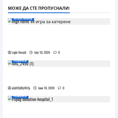
МОЖЕ ДА СТЕ ПРОПУСНАЛИ:
Virtual Reality
Още една безплатна VR игра за
катерене идва, а пазарът изглежда
препълнен
Light Herald
July 10, 2026
0
Новини
Бъдещите XR очила на Pico наподобяват
дизайна на Apple Vision Pro
alijH3lj8ljJW2p
June 16, 2026
0
Новини
Flip.bg дари реновирани таблети на ИСУЛ
за проекта „Лечебна природа“