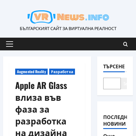
Skip
to
content
БЪЛГАРСКИЯТ САЙТ ЗА ВИРТУАЛНА РЕАЛНОСТ
Primary
Menu
ТЪРСЕНЕ
Augmented Reality
Разработка
Apple AR Glass
Search
влиза във
фаза за
ПОСЛЕДНИ
разработка
НОВИНИ
на дизайна
Още