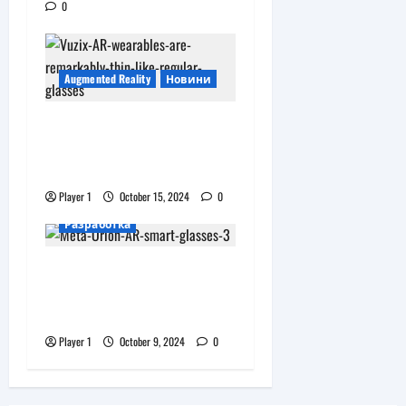
0
Augmented Reality
Новини
Умните очила Vuzix
M400 получават
ъпгрейд до Android 13
Player 1
October 15, 2024
0
Augmented Reality
Новини
Разработка
AR очилата на Apple
ще се появят през
2026 г.
Player 1
October 9, 2024
0