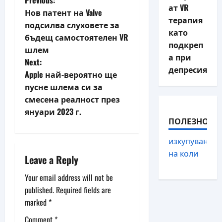
P
Previous:
ат VR
Нов патент на Valve
o
терапия
подсилва слуховете за
като
бъдещ самостоятелен VR
s
подкреп
шлем
а при
t
Next:
депресия
Apple най-вероятно ще
n
пусне шлема си за
смесена реалност през
a
януари 2023 г.
ПОЛЕЗНО
v
изкупуване
i
на коли
Leave a Reply
g
Your email address will not be
a
published.
Required fields are
marked
*
t
Comment
*