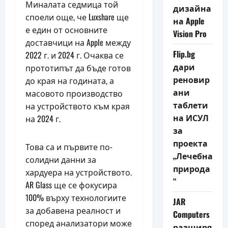
Миналата седмица той
дизайна
споели още, че Luxshare ще
на Apple
е един от основните
Vision Pro
доставчици на Apple между
Flip.bg
2022 г. и 2024 г. Очаква се
дари
прототипът да бъде готов
реновир
до края на годината, а
ани
масовото производство
таблети
на устройството към края
на ИСУЛ
на 2024 г.
за
проекта
Това са и първите по-
„Лечебна
солидни данни за
природа
хардуера на устройството.
“
AR Glass ще се фокусира
100% върху технологиите
JAR
за добавена реалност и
Computers
според анализатори може
разширя