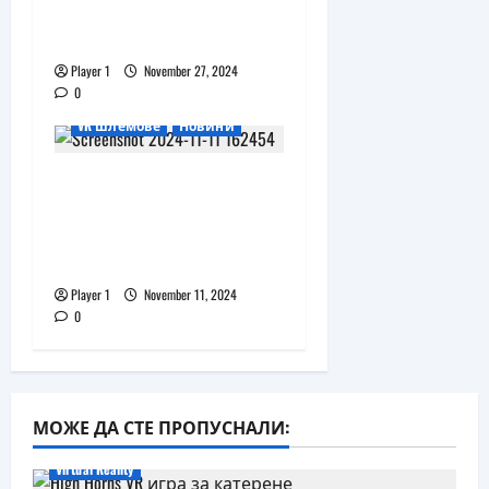
разработката на Vision
Pro още през 2008 г.
Player 1
November 27, 2024
0
VR шлемове
Новини
Apple Vision Pro 2 с M5
изглежда ще се
появи преди по-
евтиния модел
Player 1
November 11, 2024
0
МОЖЕ ДА СТЕ ПРОПУСНАЛИ:
Virtual Reality