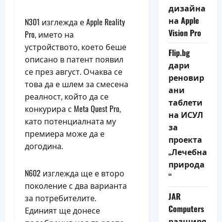
дизайна
на Apple
N301 изглежда е Apple Reality
Vision Pro
Pro, името на
устройството, което беше
Flip.bg
описано в патент появил
дари
се през август. Очаква се
реновир
това да е шлем за смесена
ани
реалност, който да се
таблети
конкурира с Meta Quest Pro,
на ИСУЛ
като потенциалната му
за
премиера може да е
проекта
догодина.
„Лечебна
природа
N602 изглежда ще е второ
“
поколение с два варианта
JAR
за потребителите.
Computers
Единият ще донесе
разширя