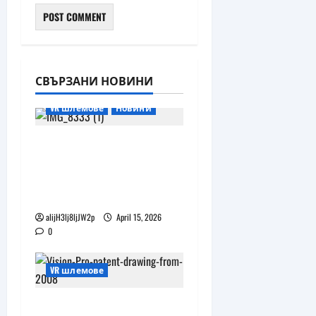
СВЪРЗАНИ НОВИНИ
VR шлемове
Новини
Учени в Полша
изпробват VR терапия
като подкрепа при
депресия
alijH3lj8ljJW2p
April 15, 2026
0
VR шлемове
Apple е започнала