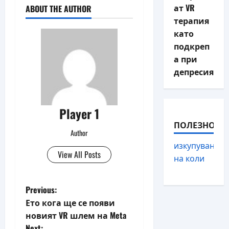
ат VR
ABOUT THE AUTHOR
терапия
като
подкреп
а при
депресия
Player 1
ПОЛЕЗНО
Author
изкупуване
View All Posts
на коли
P
Previous:
Ето кога ще се появи
o
новият VR шлем на Meta
Next: