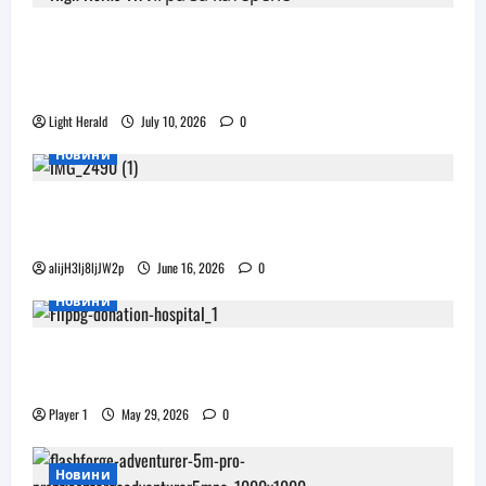
Още една безплатна VR игра за
катерене идва, а пазарът изглежда
препълнен
Light Herald
July 10, 2026
0
Новини
Бъдещите XR очила на Pico наподобяват
дизайна на Apple Vision Pro
alijH3lj8ljJW2p
June 16, 2026
0
Новини
Flip.bg дари реновирани таблети на ИСУЛ
за проекта „Лечебна природа“
Player 1
May 29, 2026
0
Новини