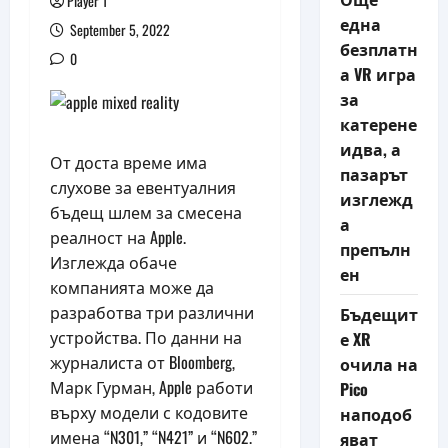
Player 1
една
September 5, 2022
безплатн
0
а VR игра
за
катерене
идва, а
От доста време има
пазарът
слухове за евентуалния
изглежд
бъдещ шлем за смесена
а
реалност на Apple.
препълн
Изглежда обаче
ен
компанията може да
разработва три различни
Бъдещит
устройства. По данни на
е XR
журналиста от Bloomberg,
очила на
Марк Гурман, Apple работи
Pico
върху модели с кодовите
наподоб
имена “N301,” “N421” и “N602.”
яват