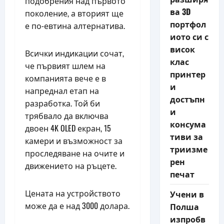
подобрения над първото
ва 3D
поколение, а вторият ще
портфол
е по-евтина алтернатива.
иото си с
висок
Всички индикации сочат,
клас
че първият шлем на
принтер
компанията вече е в
и
напреднал етап на
достъпн
разработка. Той би
и
трябвало да включва
консума
двоен 4K OLED екран, 15
тиви за
камери и възможност за
триизме
проследяване на очите и
рен
движението на ръцете.
печат
Цената на устройството
Учени в
може да е над 3000 долара.
Полша
изпробв