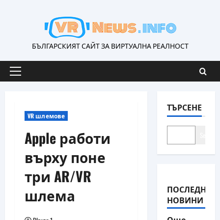
Skip
to
content
БЪЛГАРСКИЯТ САЙТ ЗА ВИРТУАЛНА РЕАЛНОСТ
Primary
Menu
ТЪРСЕНЕ
VR шлемове
Apple работи
Search
върху поне
три AR/VR
ПОСЛЕДНИ
шлема
НОВИНИ
Още