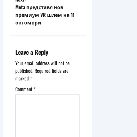
s
Meta представя нов
t
премиум VR шлем на 11
октомври
n
a
Leave a Reply
v
Your email address will not be
i
published.
Required fields are
g
marked
*
Comment
*
a
t
i
o