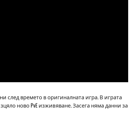
дини след времето в оригиналната игра. В играта
зцяло ново PvE изживяване. Засега няма данни за