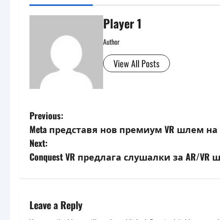
Player 1
Author
View All Posts
P
Previous:
Meta представя нов премиум VR шлем на 
o
Next:
s
Conquest VR предлага слушалки за AR/VR
t
n
Leave a Reply