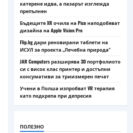
катерене идва, а пазарът изглежда
препълнен
Бъдещите XR очила на Pico наподобяват
дизайна на Apple Vision Pro
Flip.bg дари реновирани таблети на
ИСУЛ за проекта „Лечебна природа“
JAR Computers разширява 3D портфолиото
си с висок клас принтер и достъпни
консумативи за триизмерен печат
Учени в Полша изпробват VR терапия
като подкрепа при депресия
ПОЛЕЗНО