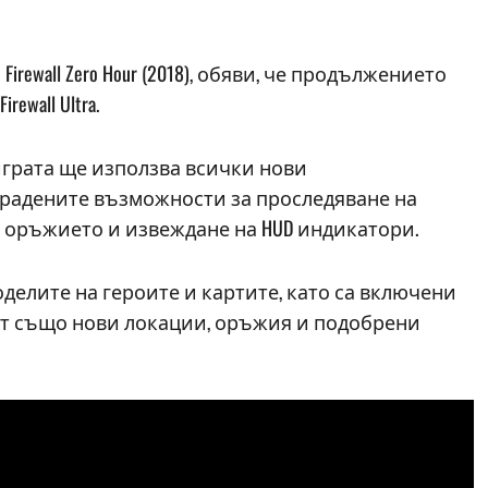
о Firewall Zero Hour (2018), обяви, че продължението
ewall Ultra.
 играта ще използва всички нови
вградените възможности за проследяване на
а оръжието и извеждане на HUD индикатори.
оделите на героите и картите, като са включени
ават също нови локации, оръжия и подобрени