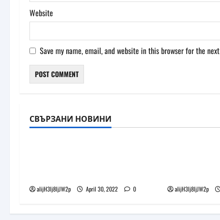
Website
Save my name, email, and website in this browser for the nex
СВЪРЗАНИ НОВИНИ
Uncategorized
Uncategorized
Heineken пуска първата
Разработчи
виртуална бира – Heineken
Go подготвя
Silver
домашни 
alijH3lj8ljJW2p
April 30, 2022
0
alijH3lj8ljJW2p