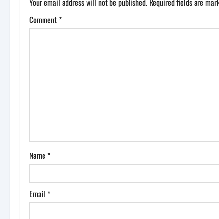
a
Your email address will not be published.
Required fields are ma
v
Comment
*
i
g
a
t
i
o
Name
*
n
Email
*