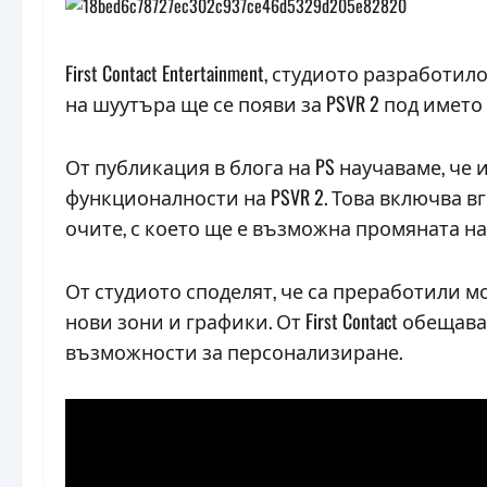
First Contact Entertainment, студиото разработил
на шуутъра ще се появи за PSVR 2 под името Fir
От публикация в блога на PS научаваме, че
функционалности на PSVR 2. Това включва 
очите, с което ще е възможна промяната н
От студиото споделят, че са преработили м
нови зони и графики. От First Contact обещ
възможности за персонализиране.