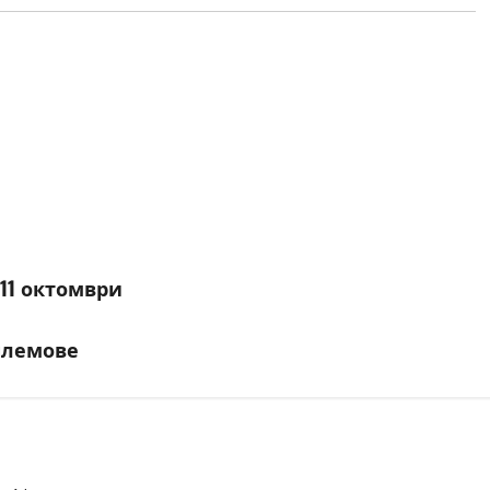
11 октомври
 шлемове