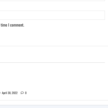
t time I comment.
кът на Pokémon
 нова AR игра с
любимци
April 30, 2022
0