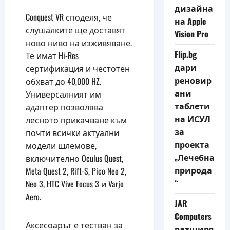
дизайна
Conquest VR споделя, че
на Apple
слушалките ще доставят
Vision Pro
ново ниво на изживяване.
Flip.bg
Те имат Hi-Res
дари
сертификация и честотен
реновир
обхват до 40,000 HZ.
ани
Универсалният им
таблети
адаптер позволява
на ИСУЛ
лесното прикачване към
за
почти всички актуални
проекта
модели шлемове,
„Лечебна
включително Oculus Quest,
природа
Meta Quest 2, Rift-S, Pico Neo 2,
“
Neo 3, HTC Vive Focus 3 и Varjo
Aero.
JAR
Computers
Аксесоарът е тестван за
разширя