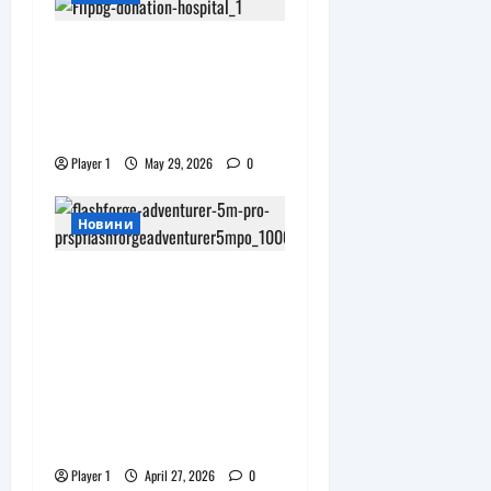
Flip.bg дари
реновирани таблети
на ИСУЛ за проекта
„Лечебна природа“
Player 1
May 29, 2026
0
Новини
JAR Computers
разширява 3D
портфолиото си с
висок клас принтер и
достъпни
консумативи за
триизмерен печат
Player 1
April 27, 2026
0