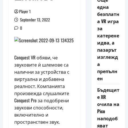
една
Player 1
безплатн
September 13, 2022
а VR игра
0
за
катерене
идва, а
пазарът
изглежд
Conquest VR обяви, че
а
звуковите ѝ шлемове са
препълн
налични за устройства с
ен
виртуална и добавена
реалност. Компанията
Бъдещит
произвежда слушалките
е XR
Conquest Pro за подобрени
очила на
звукови способности,
Pico
включително и
наподоб
пространствен звук.
яват