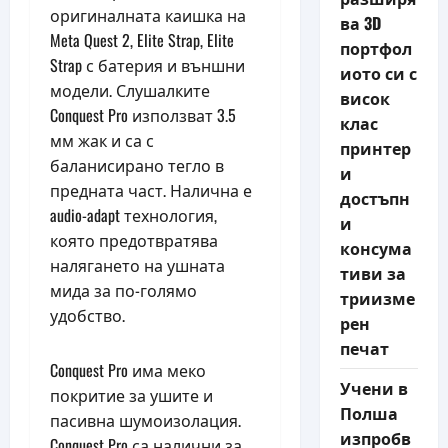
оригиналната каишка на
ва 3D
Meta Quest 2, Elite Strap, Elite
портфол
Strap с батерия и външни
иото си с
модели. Слушалките
висок
Conquest Pro използват 3.5
клас
мм жак и са с
принтер
баланисирано тегло в
и
предната част. Налична е
достъпн
audio-adapt технология,
и
която предотвратява
консума
налягането на ушната
тиви за
мида за по-голямо
триизме
удобство.
рен
печат
Conquest Pro има меко
Учени в
покритие за ушите и
Полша
пасивна шумоизолация.
изпробв
Conquest Pro са налични за