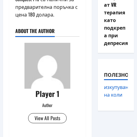
ат VR
предварителна поръчка с
терапия
цена 180 долара.
като
подкреп
ABOUT THE AUTHOR
а при
депресия
ПОЛЕЗНО
изкупуване
Player 1
на коли
Author
View All Posts