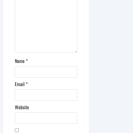
i
o
n
Name
*
Email
*
Website