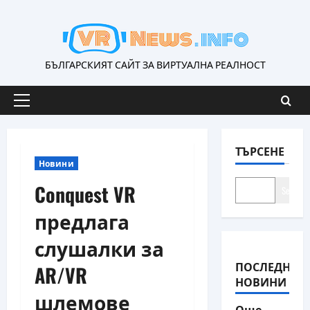
Skip
to
content
БЪЛГАРСКИЯТ САЙТ ЗА ВИРТУАЛНА РЕАЛНОСТ
Primary
Menu
ТЪРСЕНЕ
Новини
Conquest VR
Search
предлага
слушалки за
ПОСЛЕДНИ
AR/VR
НОВИНИ
шлемове
Още