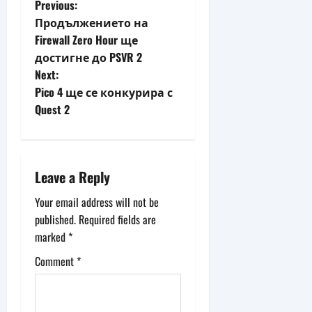
P
Previous:
Продължението на
o
Firewall Zero Hour ще
достигне до PSVR 2
s
Next:
t
Pico 4 ще се конкурира с
Quest 2
n
a
Leave a Reply
v
Your email address will not be
i
published.
Required fields are
g
marked
*
Comment
*
a
t