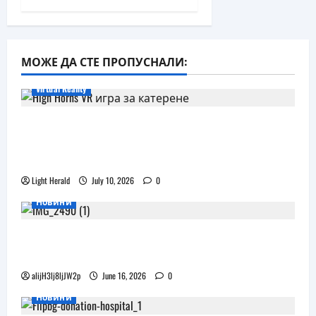
МОЖЕ ДА СТЕ ПРОПУСНАЛИ:
Virtual Reality
Още една безплатна VR игра за
катерене идва, а пазарът изглежда
препълнен
Light Herald
July 10, 2026
0
Новини
Бъдещите XR очила на Pico наподобяват
дизайна на Apple Vision Pro
alijH3lj8ljJW2p
June 16, 2026
0
Новини