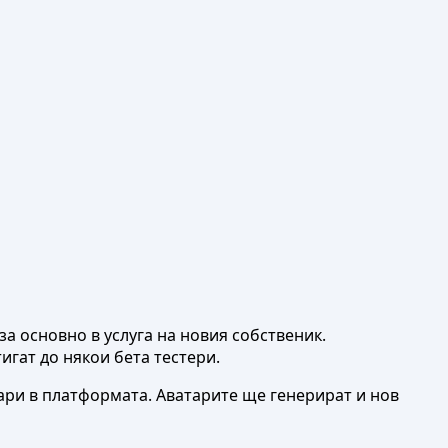
а основно в услуга на новия собственик.
игат до някои бета тестери.
тари в платформата. Аватарите ще генерират и нов