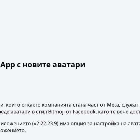
App с новите аватари
които откакто компанията стана част от Meta, служат з
е аватари в стил Bitmoji от Facebook, като те вече дост
риложението (v2.22.23.9) има опция за настройка на ава
ложението.