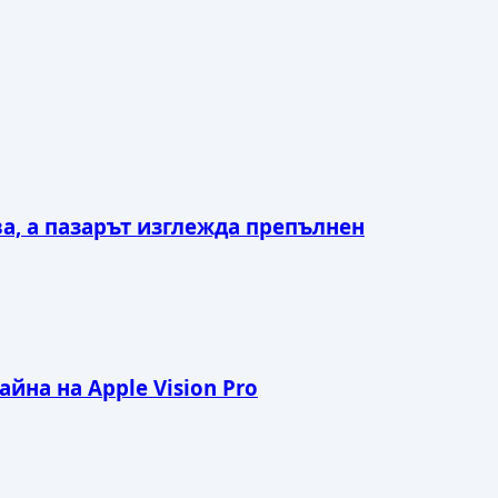
ва, а пазарът изглежда препълнен
йна на Apple Vision Pro