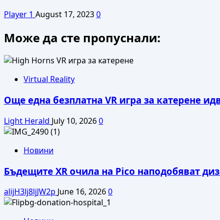
Player 1
August 17, 2023
0
Може да сте пропуснали:
Virtual Reality
Още една безплатна VR игра за катерене ид
Light Herald
July 10, 2026
0
Новини
Бъдещите XR очила на Pico наподобяват диза
alijH3lj8ljJW2p
June 16, 2026
0