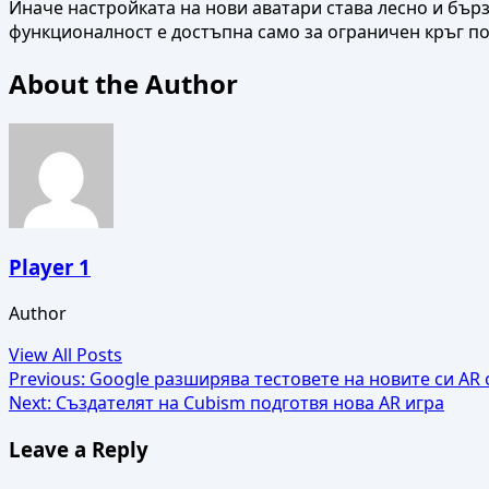
Иначе настройката на нови аватари става лесно и бърз
функционалност е достъпна само за ограничен кръг по
About the Author
Player 1
Author
View All Posts
Post
Previous:
Google разширява тестовете на новите си AR
Next:
Създателят на Cubism подготвя нова AR игра
navigation
Leave a Reply