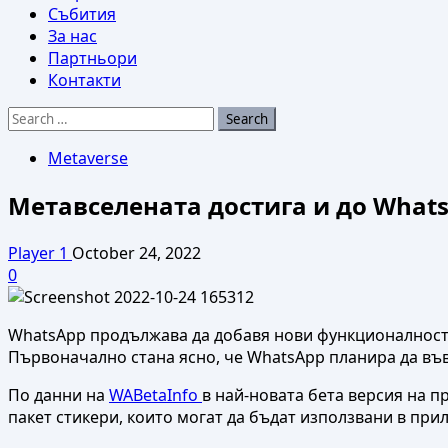
Събития
За нас
Партньори
Контакти
Search
for:
Metaverse
Метавселената достига и до Whats
Player 1
October 24, 2022
0
WhatsApp продължава да добавя нови функционалности, 
Първоначално стана ясно, че WhatsApp планира да въвед
По данни на
WABetaInfo
в най-новата бета версия на п
пакет стикери, които могат да бъдат използвани в при