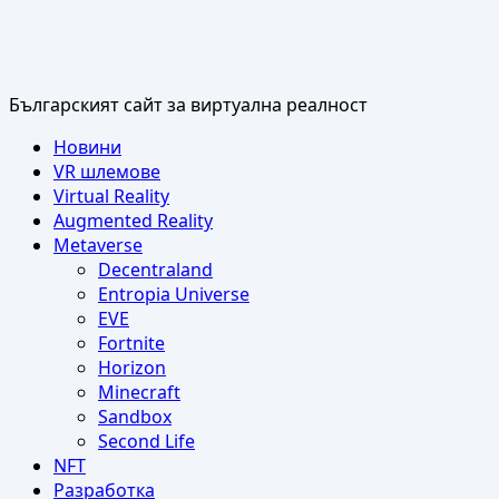
Българският сайт за виртуална реалност
Primary
Новини
Menu
VR шлемове
Virtual Reality
Augmented Reality
Metaverse
Decentraland
Entropia Universe
EVE
Fortnite
Horizon
Minecraft
Sandbox
Second Life
NFT
Разработка