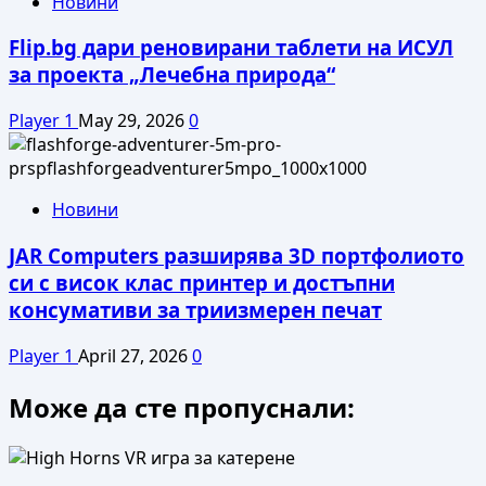
Новини
Flip.bg дари реновирани таблети на ИСУЛ
за проекта „Лечебна природа“
Player 1
May 29, 2026
0
Новини
JAR Computers разширява 3D портфолиото
си с висок клас принтер и достъпни
консумативи за триизмерен печат
Player 1
April 27, 2026
0
Може да сте пропуснали: