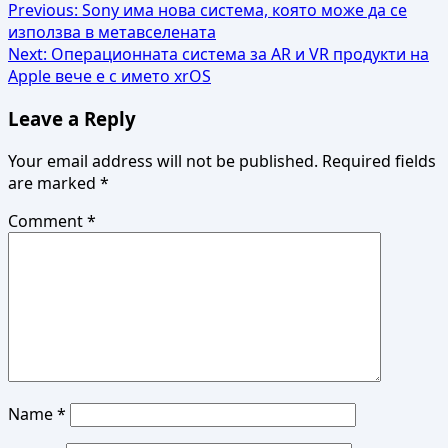
Post
Previous:
Sony има нова система, която може да се
използва в метавселената
navigation
Next:
Операционната система за AR и VR продукти на
Apple вече е с името xrOS
Leave a Reply
Your email address will not be published.
Required fields
are marked
*
Comment
*
Name
*