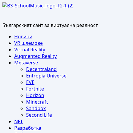
Skip
to
content
Българският сайт за виртуална реалност
Primary
Новини
Menu
VR шлемове
Virtual Reality
Augmented Reality
Metaverse
Decentraland
Entropia Universe
EVE
Fortnite
Horizon
Minecraft
Sandbox
Second Life
NFT
Разработка