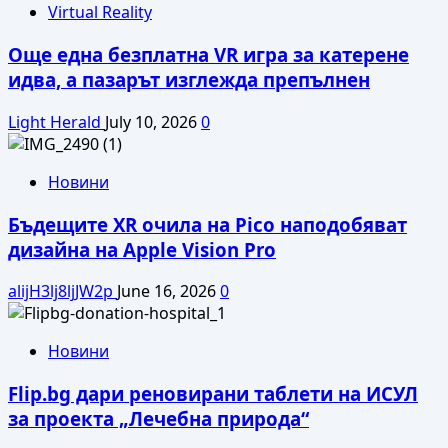
Virtual Reality
Още една безплатна VR игра за катерене
идва, а пазарът изглежда препълнен
Light Herald
July 10, 2026
0
Новини
Бъдещите XR очила на Pico наподобяват
дизайна на Apple Vision Pro
alijH3lj8ljJW2p
June 16, 2026
0
Новини
Flip.bg дари реновирани таблети на ИСУЛ
за проекта „Лечебна природа“