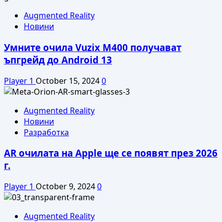
Augmented Reality
Новини
Умните очила Vuzix M400 получават
ъпгрейд до Android 13
Player 1
October 15, 2024
0
Augmented Reality
Новини
Разработка
AR очилата на Apple ще се появят през 2026
г.
Player 1
October 9, 2024
0
Augmented Reality