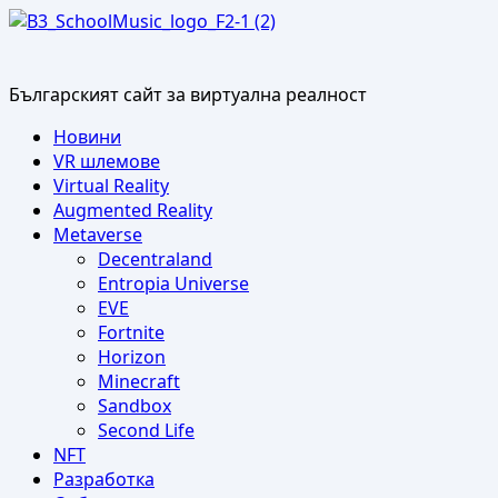
Skip
to
content
Българският сайт за виртуална реалност
Primary
Новини
Menu
VR шлемове
Virtual Reality
Augmented Reality
Metaverse
Decentraland
Entropia Universe
EVE
Fortnite
Horizon
Minecraft
Sandbox
Second Life
NFT
Разработка