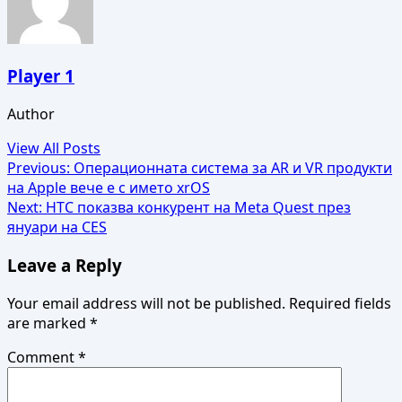
Player 1
Author
View All Posts
Post
Previous:
Операционната система за AR и VR продукти
на Apple вече е с името xrOS
navigation
Next:
HTC показва конкурент на Meta Quest през
януари на CES
Leave a Reply
Your email address will not be published.
Required fields
are marked
*
Comment
*