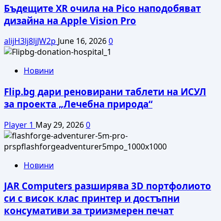
Бъдещите XR очила на Pico наподобяват
дизайна на Apple Vision Pro
alijH3lj8ljJW2p
June 16, 2026
0
Новини
Flip.bg дари реновирани таблети на ИСУЛ
за проекта „Лечебна природа“
Player 1
May 29, 2026
0
Новини
JAR Computers разширява 3D портфолиото
си с висок клас принтер и достъпни
консумативи за триизмерен печат