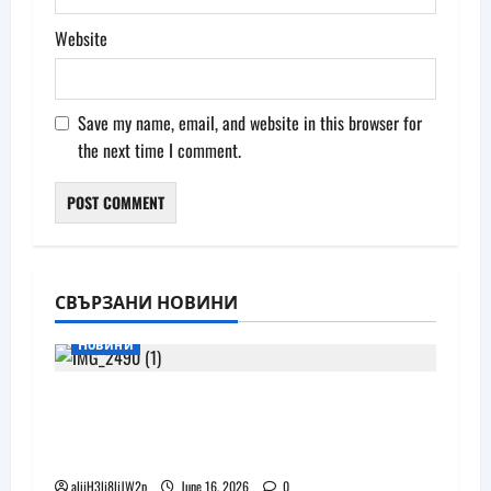
Website
Save my name, email, and website in this browser for
the next time I comment.
СВЪРЗАНИ НОВИНИ
Новини
Бъдещите XR очила на Pico
наподобяват дизайна на Apple Vision
Pro
alijH3lj8ljJW2p
June 16, 2026
0