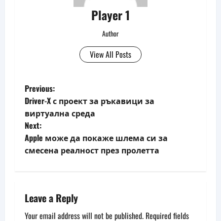
Player 1
Author
View All Posts
P
Previous:
Driver-X с проект за ръкавици за
o
виртуална среда
Next:
s
Apple може да покаже шлема си за
t
смесена реалност през пролетта
n
a
Leave a Reply
v
Your email address will not be published.
Required fields