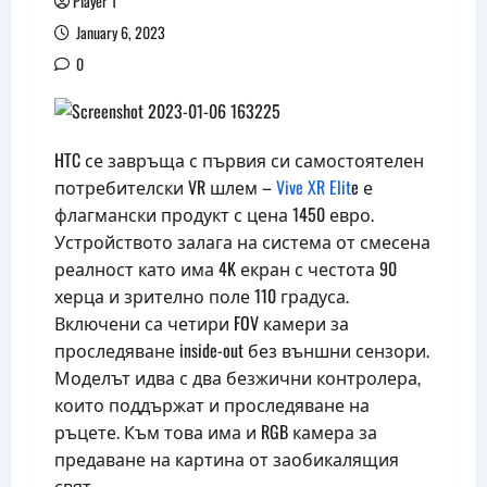
Player 1
January 6, 2023
0
HTC се завръща с първия си самостоятелен
потребителски VR шлем –
Vive XR Elit
e е
флагмански продукт с цена 1450 евро.
Устройството залага на система от смесена
реалност като има 4K екран с честота 90
херца и зрително поле 110 градуса.
Включени са четири FOV камери за
проследяване inside-out без външни сензори.
Моделът идва с два безжични контролера,
които поддържат и проследяване на
ръцете. Към това има и RGB камера за
предаване на картина от заобикалящия
свят.