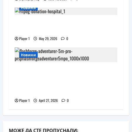
Новини
Flip.bg дари реновирани таблети на
ИСУЛ за проекта „Лечебна природа“
Player 1
May 29, 2026
0
Новини
JAR Computers разширява 3D
портфолиото си с висок клас
принтер и достъпни консумативи
за триизмерен печат
Player 1
April 27, 2026
0
МОЖЕ ДА СТЕ ПРОПУСНАЛИ: