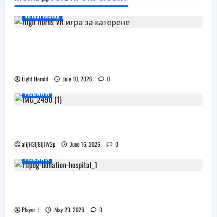
Virtual Reality
Още една безплатна VR игра за
катерене идва, а пазарът изглежда
препълнен
Light Herald
July 10, 2026
0
Новини
Бъдещите XR очила на Pico наподобяват
дизайна на Apple Vision Pro
alijH3lj8ljJW2p
June 16, 2026
0
Новини
Flip.bg дари реновирани таблети на ИСУЛ
за проекта „Лечебна природа“
Player 1
May 29, 2026
0