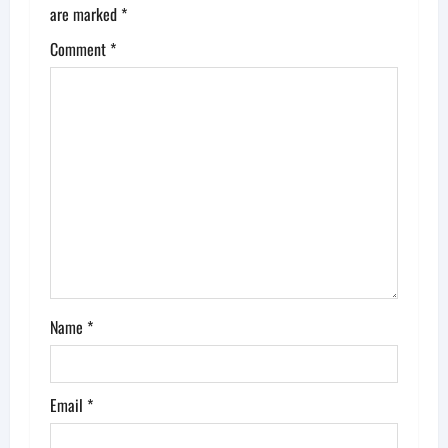
are marked
*
i
Comment
*
g
a
t
i
o
n
Name
*
Email
*