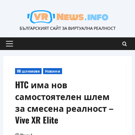
Skip
to
content
БЪЛГАРСКИЯТ САЙТ ЗА ВИРТУАЛНА РЕАЛНОСТ
Primary
Menu
VR шлемове
Новини
HTC има нов
самостоятелен шлем
за смесена реалност –
Vive XR Elite