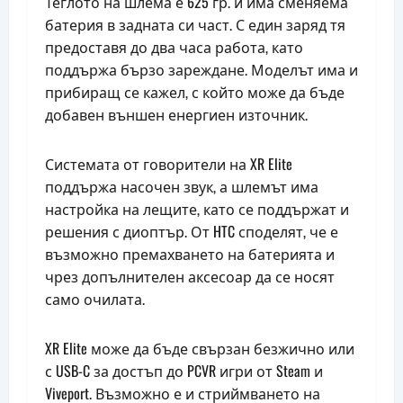
Теглото на шлема е 625 гр. и има сменяема
батерия в задната си част. С един заряд тя
предоставя до два часа работа, като
поддържа бързо зареждане. Моделът има и
прибиращ се кажел, с който може да бъде
добавен външен енергиен източник.
Системата от говорители на XR Elite
поддържа насочен звук, а шлемът има
настройка на лещите, като се поддържат и
решения с диоптър. От HTC споделят, че е
възможно премахването на батерията и
чрез допълнителен аксесоар да се носят
само очилата.
XR Elite може да бъде свързан безжично или
с USB-C за достъп до PCVR игри от Steam и
Viveport. Възможно е и стриймването на