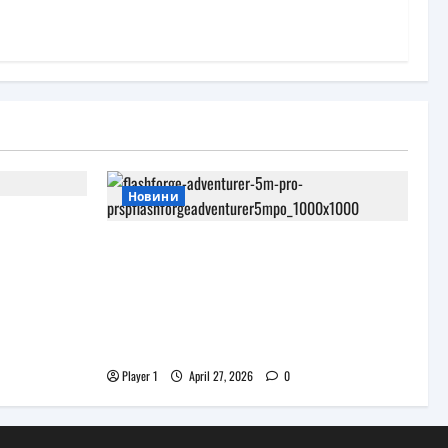
Новини
и
роекта
JAR Computers разширява 3D
портфолиото си с висок клас
принтер и достъпни
консумативи за триизмерен
печат
Player 1
April 27, 2026
0