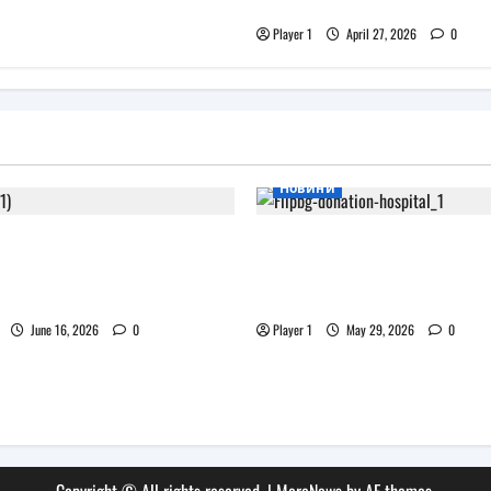
печат
Player 1
April 27, 2026
0
Новини
 XR очила на Pico
Flip.bg дари реновиран
ват дизайна на Apple
таблети на ИСУЛ за п
„Лечебна природа“
June 16, 2026
0
Player 1
May 29, 2026
0
Copyright © All rights reserved.
|
MoreNews
by AF themes.