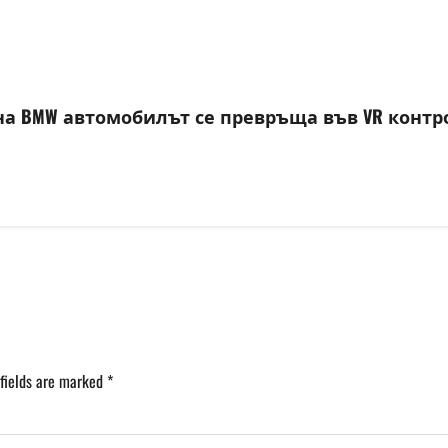
ty на BMW автомобилът се превръща във VR конт
 fields are marked
*