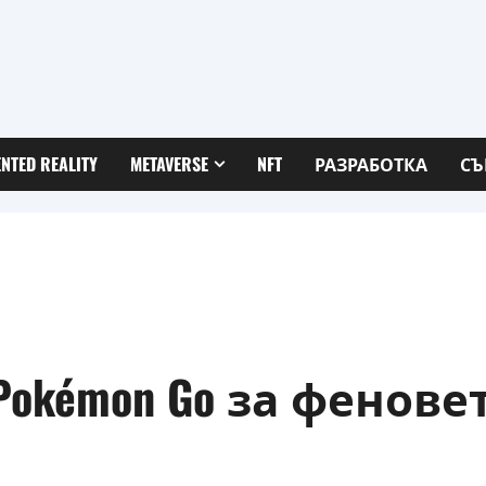
NTED REALITY
METAVERSE
NFT
РАЗРАБОТКА
СЪ
е Pokémon Go за фенове