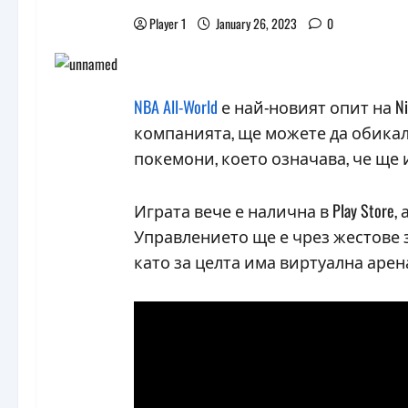
Player 1
January 26, 2023
0
NBA All-World
е най-новият опит на Ni
компанията, ще можете да обикаля
покемони, което означава, че ще 
Играта вече е налична в Play Store
Управлението ще е чрез жестове з
като за целта има виртуална арена