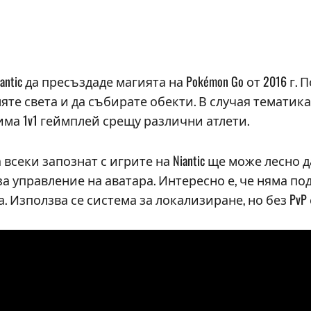
antic да пресъздаде магията на Pokémon Go от 2016 г
те света и да събирате обекти. В случая тематикат
има 1v1 геймплей срещу различни атлети.
, а всеки запознат с игрите на Niantic ще може лесно
а управление на аватара. Интересно е, че няма по
. Използва се система за локализиране, но без PvP