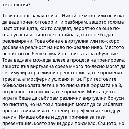
технология?
Този въпрос зададох и аз. Никой не може или не иска
да даде точен отговор и ги разбирам, защото голяма
част от нещата, които следват, вероятно са още по-
вълнуващи и също ще са тайна, докато не бъдат
реализирани. Това обаче е виртуална или по-скоро
добавена реалност на ново по-реално ниво. Мястото
вероятно не беше случайно – пистата за обучение.
Това веднага може да влезе в процеса на тренировка,
защото във виртуална среда много по-лесно могат да
се симулират различни препятствия, да се променят
трасета, атмосферни условия и т.н. При тестовите
обиколки колата летеше по писна във формата на 8,
но реално това може да се промени. Моята цел в
играта беше да събирам различни виртуални бонуси
по пистата, но на този принцип могат да се избягват
препятствия или да се тренират рефлексите по друг
начин. Имаше обаче и друга причина за тази
презентация, която звучи дори по-смело. Същото, но