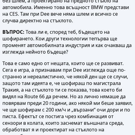
без шлем, а проектирано на предното стъкло на
автомобила. Именно това всъщност BMW представи
на CES. Там при Dee вече няма шлем и всичко се
случва директно на стъклото.
ВЪПРОС:
Това ли е, според теб, бъдещето на
шофирането. Кои други технологии тепърва ще
променят автомобилната индустрия и как очакваш да
изглежда нейното бъдеще?
Това е само едно от нещата, които ще се развиват.
Сега е игра, а признавам при Dee изглежда още по-
странно и нереалистично, че някой ден ще се случи,
защото там идеята е, че шофираш по магистрала
Тракия, а на стъклото ти се показва, това което би
видял на Route 66 да речем. Но аз лично нямаше да
повярвам преди 20 години, ако някой ми беше заявил,
че ще шофирам с 200 км/ч и „вързани“ очи дори и по
писта. Ефектът се постига чрез комбинация от
сензори в колата, които заснемат външната среда,
обработват я и проектират на стъклото на