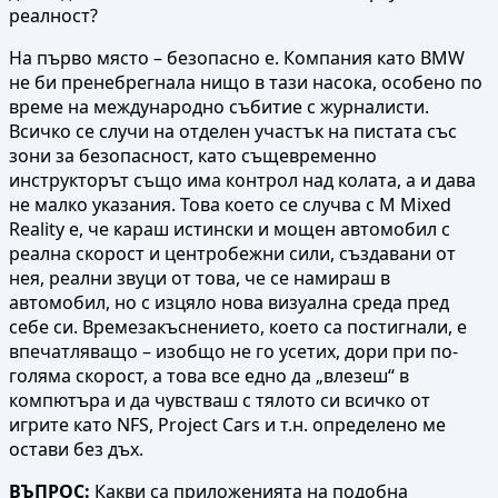
реалност?
На първо място – безопасно е. Компания като BMW
не би пренебрегнала нищо в тази насока, особено по
време на международно събитие с журналисти.
Всичко се случи на отделен участък на пистата със
зони за безопасност, като същевременно
инструкторът също има контрол над колата, а и дава
не малко указания. Това което се случва с M Mixed
Reality е, че караш истински и мощен автомобил с
реална скорост и центробежни сили, създавани от
нея, реални звуци от това, че се намираш в
автомобил, но с изцяло нова визуална среда пред
себе си. Времезакъснението, което са постигнали, e
впечатляващо – изобщо не го усетих, дори при по-
голяма скорост, а това все едно да „влезеш“ в
компютъра и да чувстваш с тялото си всичко от
игрите като NFS, Project Cars и т.н. определено ме
остави без дъх.
ВЪПРОС:
Какви са приложенията на подобна