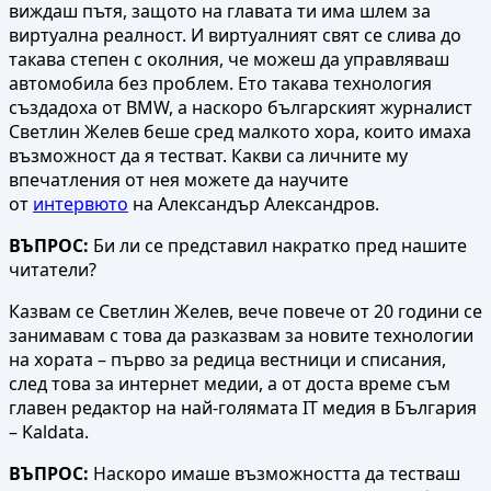
виждаш пътя, защото на главата ти има шлем за
виртуална реалност. И виртуалният свят се слива до
такава степен с околния, че можеш да управляваш
автомобила без проблем. Ето такава технология
създадоха от BMW, а наскоро българският журналист
Светлин Желев беше сред малкото хора, които имаха
възможност да я тестват. Какви са личните му
впечатления от нея можете да научите
от
интервюто
на Александър Александров.
ВЪПРОС:
Би ли се представил накратко пред нашите
читатели?
Казвам се Светлин Желев, вече повече от 20 години се
занимавам с това да разказвам за новите технологии
на хората – първо за редица вестници и списания,
след това за интернет медии, а от доста време съм
главен редактор на най-голямата IT медия в България
– Kaldata.
ВЪПРОС:
Наскоро имаше възможността да тестваш