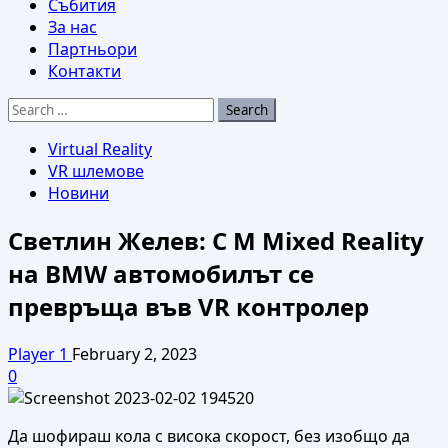
Събития
За нас
Партньори
Контакти
Search
for:
Virtual Reality
VR шлемове
Новини
Светлин Желев: С M Mixed Reality
на BMW автомобилът се
превръща във VR контролер
Player 1
February 2, 2023
0
Да шофираш кола с висока скорост, без изобщо да