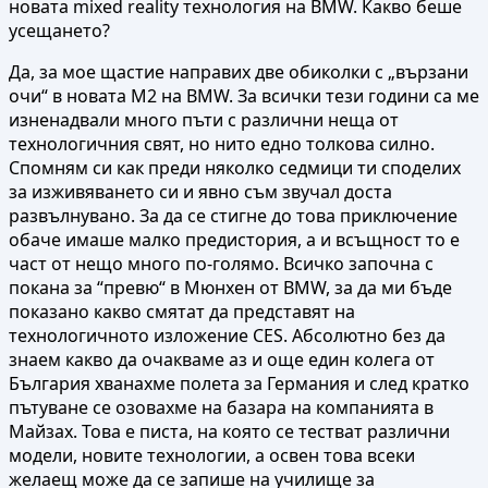
новата mixed reality технология на BMW. Какво беше
усещането?
Да, за мое щастие направих две обиколки с „вързани
очи“ в новата M2 на BMW. За всички тези години са ме
изненадвали много пъти с различни неща от
технологичния свят, но нито едно толкова силно.
Спомням си как преди няколко седмици ти споделих
за изживяването си и явно съм звучал доста
развълнувано. За да се стигне до това приключение
обаче имаше малко предистория, а и всъщност то е
част от нещо много по-голямо. Всичко започна с
покана за “превю“ в Мюнхен от BMW, за да ми бъде
показано какво смятат да представят на
технологичното изложение CES. Абсолютно без да
знаем какво да очакваме аз и още един колега от
България хванахме полета за Германия и след кратко
пътуване се озовахме на базара на компанията в
Майзах. Това е писта, на която се тестват различни
модели, новите технологии, а освен това всеки
желаещ може да се запише на училище за