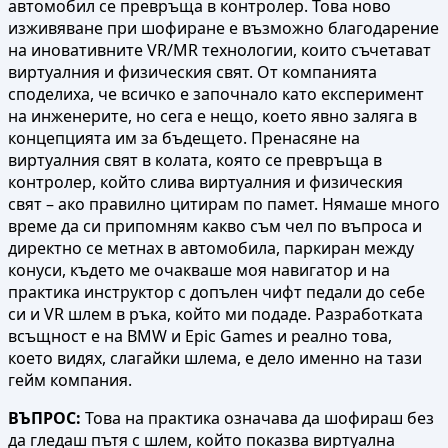
автомобил се превръща в контролер. Това ново
изживяване при шофиране е възможно благодарение
на иновативните VR/MR технологии, които съчетават
виртуалния и физическия свят. От компанията
споделиха, че всичко е започнало като експеримент
на инженерите, но сега е нещо, което явно заляга в
концепцията им за бъдещето. Пренасяне на
виртуалния свят в колата, която се превръща в
контролер, който слива виртуалния и физическия
свят – ако правилно цитирам по памет. Нямаше много
време да си припомням какво съм чел по въпроса и
директно се метнах в автомобила, паркиран между
конуси, където ме очакваше моя навигатор и на
практика инструктор с допълен чифт педали до себе
си и VR шлем в ръка, който ми подаде. Разработката
всъщност е на BMW и Epic Games и реално това,
което видях, слагайки шлема, е дело именно на тази
гейм компания.
ВЪПРОС:
Това на практика означава да шофираш без
да гледаш пътя с шлем, който показва виртуална