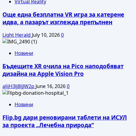
Virtual Reality
Още една безплатна VR игра за катерене
идва, а пазарът изглежда препълнен
Light Herald
July 10, 2026
0
Новини
Бъдещите XR очила на Pico наподобяват
дизайна на Apple Vision Pro
alijH3lj8ljJW2p
June 16, 2026
0
Новини
Flip.bg дари реновирани таблети на ИСУЛ
за проекта „Лечебна природа“