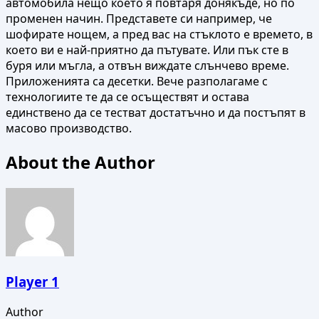
автомобила нещо което я повтаря донякъде, но по
променен начин. Представете си например, че
шофирате нощем, а пред вас на стъклото е времето, в
което ви е най-приятно да пътувате. Или пък сте в
буря или мъгла, а отвън виждате слънчево време.
Приложенията са десетки. Вече разполагаме с
технологиите те да се осъществят и остава
единствено да се тестват достатъчно и да постъпят в
масово производство.
About the Author
Player 1
Author