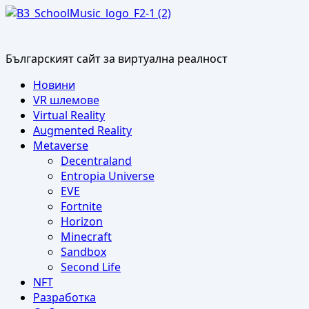
Skip
to
content
Българският сайт за виртуална реалност
Primary
Новини
Menu
VR шлемове
Virtual Reality
Augmented Reality
Metaverse
Decentraland
Entropia Universe
EVE
Fortnite
Horizon
Minecraft
Sandbox
Second Life
NFT
Разработка