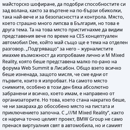
майсторско шофиране, да подобри способностите си
зад волана, както за въртене на по-бързи обиколки,
така най-вече и за безопасността и контрола. Място,
което страшно много липсва в България, но това е
друга тема. Та на това място пристигнахме да видим
представения вече по време на CES концептуален
автомобил Dee, който май също ще е тема на отделен
разговор. „Подгряващо“ за него – журналистите
имахме възможност да изпробваме лично и M Mixed
Reality, която беше представена малко по-рано на
форума Web Summit в Лисабон. Общо взето всичко
беше изненада, защото мисля, че сме едни от
първите, които я изпробват. На самото място
снимките, особено в този ден бяха абсолютно
забранени и всичко, което имам, е направено от
организаторите. Но това, което стана накратко беше,
че ни закараха до обособено място на пистата и
приключението започна. С „///M Mixed Reality“, както
се нарича точно целият проект, BMW Group не само
пренася виртуалния свят в автомобила, но и самият