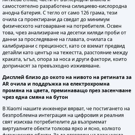
самостоятелно разработена силициево-кислородна
анодна батерия. С тегло от само 126 грама, тези
очила са проектирани да сведат до минимум
физическото натоварване на потребителя. Освен
това, чрез анализиране на десетки хиляди проби от
данни за проследяване на главата, очилата са
калибрирани с прецизност, като се вземат предвид
детайли като център на тежестта, разстояние между
краката, ъгъл, опора за носа и други фактори, които
допринасят за превъзходно изживяване.
Дисплей близо до окото на нивото на ретината за
AR очила и поддръжка на електрохромна
промяна на цвета, преминаващо през засенчване
чрез една смяна на бутон
В Xiaomi нашите инженери вярват, че постигането на
безпроблемна интеграция на цифровия и реалния
свят изисква потребителите да възприемат
виртуалните обекти толкова ярко и ясно, колкото
физическите обекти. За да отговори на тази нужда,