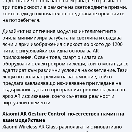
Съдържанието, показано на екрана, се отразява от
три повърхности в рамките на световодните призми,
което води до окончателно представяне пред очите
на потребителя.
Дизайнът на оптичния модул на интелигентните
очила минимизира загубата на светлина и създава
ясни и ярки изображения с яркост до окото до 1200
нита, осигурявайки солидна основа за AR
приложения. Освен това, смарт очилата са
оборудвани с електрохромни лещи, които могат да се
адаптират към различни условия на осветление. Тези
лещи позволяват режим на затъмнение, който
предлага завладяващо изживяване при гледане на
съдържание, докато прозрачният режим създава по-
ярко AR изживяване, което съчетава реалност и
виртуални елементи.
Xiaomi AR Gesture Control, по-естествен начин на
взаимодействие
Xiaomi Wireless AR Glass разполагат и с иновативно