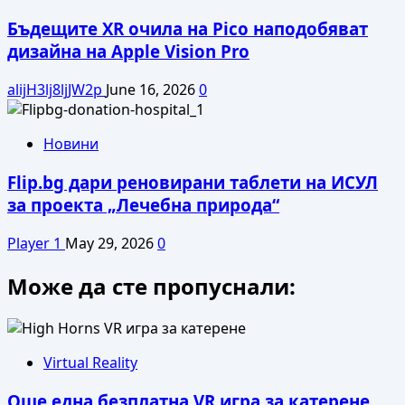
Бъдещите XR очила на Pico наподобяват
дизайна на Apple Vision Pro
alijH3lj8ljJW2p
June 16, 2026
0
Новини
Flip.bg дари реновирани таблети на ИСУЛ
за проекта „Лечебна природа“
Player 1
May 29, 2026
0
Може да сте пропуснали:
Virtual Reality
Още една безплатна VR игра за катерене