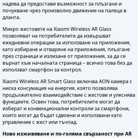
надява да предостави възможност за плъзгане и
почукване чрез произволно движение на палеца в
дланта.
Микро жестовете на Xiaomi Wireless AR Glass
позволяват на потребителите да извършват
ежедневни операции за използване на приложения,
като избиране и отваряне на приложения, плъзгане
през страници и излизане от приложения, за да се
върнат към началната страница – всичко това без да
използват смартфон за контрол.
Xiaomi Wireless AR Smart Glass включва AON камера с
ниска консумация на енергия, която позволява
продължително взаимодействие с жестове и улеснява
функциите. Освен това, потребителите могат да
изберат и конвенционални контроли за смартфони,
които могат да бъдат сдвоени и използвани като
управление с жест или тъчпад.
Ново изживяване и по-голяма свързаност при AR