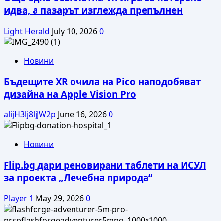
идва, а пазарът изглежда препълнен
Light Herald
July 10, 2026
0
Новини
Бъдещите XR очила на Pico наподобяват
дизайна на Apple Vision Pro
alijH3lj8ljJW2p
June 16, 2026
0
Новини
Flip.bg дари реновирани таблети на ИСУЛ
за проекта „Лечебна природа“
Player 1
May 29, 2026
0