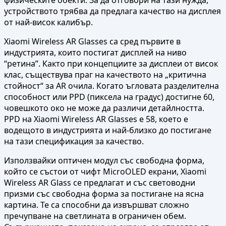
устройството трябва да предлага качество на дисплея
от най-висок калибър.
Xiaomi Wireless AR Glasses са сред първите в
индустрията, които постигат дисплей на ниво
“ретина”. Както при концепциите за дисплеи от висок
клас, съществува праг на качеството на „критична
стойност“ за AR очила. Когато ъгловата разделителна
способност или PPD (пиксела на градус) достигне 60,
човешкото око не може да различи детайлността.
PPD на Xiaomi Wireless AR Glasses е 58, което е
водещото в индустрията и най-близко до постигане
на тази спецификация за качество.
Използвайки оптичен модул със свободна форма,
който се състои от чифт MicroOLED екрани, Xiaomi
Wireless AR Glass се предлагат и със световодни
призми със свободна форма за постигане на ясна
картина. Те са способни да извършват сложно
пречупване на светлината в ограничен обем.