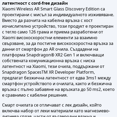
латентност с cord-free дизайн
Xiaomi Wireless AR Smart Glass Discovery Edition са
проектирани с мисъл за индивидуалното изживяване.
Вместо да разчита на кабелна връзка с хост
изчислително устройство, този продукт е проектиран
с тегло само 126 грама и приема разработени от
Xiaomi високоскоростни елементи за взаимно
свързване, за да постигне високоскоростна връзка за
данни от смартфон до AR очила. Създадени на
платформа Snapdragon® XR2 Gen 1 и включващи
собствената комуникационна връзка с ниска
латентност на Xiaomi, тези очила, поддържани от
Snapdragon SpacesTM XR Developer Platform,
предлагат безжична латентност от едва 3ms1 между
смартфон устройството и очилата, както и безжична
връзка с пълно забавяне на връзката до 50 ms2, което
е сравнимо с кабелни решения.
Смарт очилата се отличават с лек дизайн, който
включва набор от леки материали като магнезиево-
литиева сплав, части от въглеродни влакна и