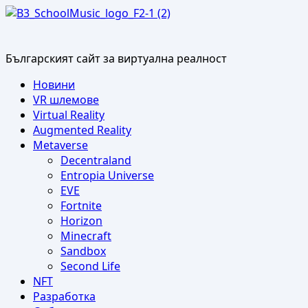
Skip
to
content
Българският сайт за виртуална реалност
Primary
Новини
Menu
VR шлемове
Virtual Reality
Augmented Reality
Metaverse
Decentraland
Entropia Universe
EVE
Fortnite
Horizon
Minecraft
Sandbox
Second Life
NFT
Разработка