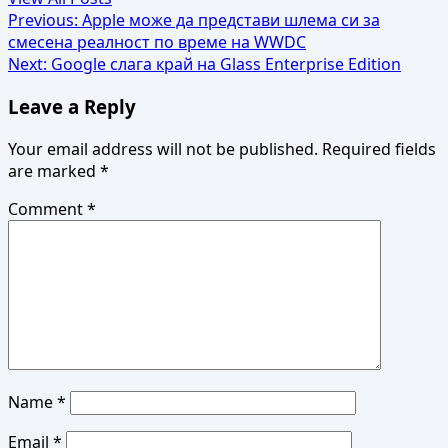
Post
Previous:
Apple може да представи шлема си за
смесена реалност по време на WWDC
navigation
Next:
Google слага край на Glass Enterprise Edition
Leave a Reply
Your email address will not be published.
Required fields
are marked
*
Comment
*
Name
*
Email
*