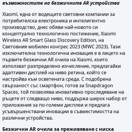
възможностите на безжичните AR устройства
Xiaomi, една от водещите световни компании за
потребителска електроника и интелигентно
производство, днес обяви най-новото си
концептуално технологично постижение, Xiaomi
Wireless AR Smart Glass Discovery Edition, на
Световния мобилен конгрес 2023 (MWC 2023). Тази
изключителна технологична иновация е в лицето на
първите безжични AR очила на Xiaomi, които
използват разпределено изчисление, предлагайки
адаптивен дисплей на ниво ретина, който се
настройва към осветената среда. С подобрена
свързаност със смартфон, готов за Snapdragon
Spaces, той позволява иновативно проследяване на
ръцете от следващо ниво, поддържа широк набор от
приложения за по-големи дисплеи и предлага
усъвършенствани иновации в съвместимостта на
различни устройства.
Безжични AR очила за преживяване с ниска