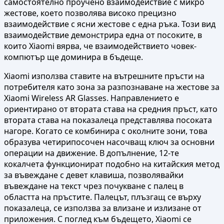
самостоятелно проучено взаимодействие с микро
жестове, което позволява високо прецизно
взаимодействие с ясни жестове с една ръка. Този вид
взаимодействие демонстрира една от посоките, в
които Xiaomi вярва, че взаимодействието човек-
компютър ще доминира в бъдеще.
Xiaomi използва ставите на вътрешните пръсти на
потребителя като зона за разпознаване на жестове за
Xiaomi Wireless AR Glasses. Направлението е
ориентирано от втората става на средния пръст, като
втората става на показалеца представлява посоката
нагоре. Когато се комбинира с околните зони, това
образува четирипосочен насочващ ключ за основни
операции на движение. В допълнение, 12-те
кокалчета функционират подобно на китайския метод
за въвеждане с девет клавиша, позволявайки
въвеждане на текст чрез почукване с палец в
областта на пръстите. Палецът, плъзгащ се върху
показалеца, се използва за влизане и излизане от
приложения. С поглед към бъдещето, Xiaomi се