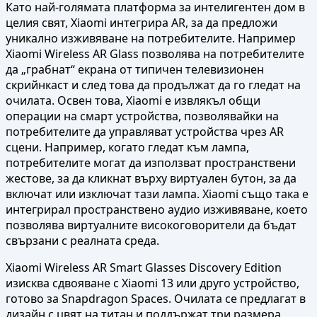
Като най-голямата платформа за интелигентен дом в
целия свят, Xiaomi интегрира AR, за да предложи
уникално изживяване на потребителите. Например
Xiaomi Wireless AR Glass позволява на потребителите
да „грабнат“ екрана от типичен телевизионен
скрийнкаст и след това да продължат да го гледат на
очилата. Освен това, Xiaomi е извлякъл общи
операции на смарт устройства, позволявайки на
потребителите да управляват устройства чрез AR
сцени. Например, когато гледат към лампа,
потребителите могат да използват пространствени
жестове, за да кликнат върху виртуален бутон, за да
включат или изключат тази лампа. Xiaomi също така е
интегрирал пространствено аудио изживяване, което
позволява виртуалните високоговорители да бъдат
свързани с реалната среда.
Xiaomi Wireless AR Smart Glasses Discovery Edition
изисква сдвояване с Xiaomi 13 или друго устройство,
готово за Snapdragon Spaces. Очилата се предлагат в
дизайн с цвят на титан и поддържат три размера