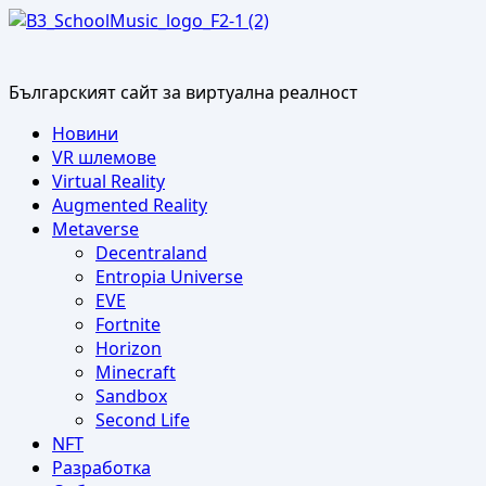
Skip
to
content
Българският сайт за виртуална реалност
Primary
Новини
Menu
VR шлемове
Virtual Reality
Augmented Reality
Metaverse
Decentraland
Entropia Universe
EVE
Fortnite
Horizon
Minecraft
Sandbox
Second Life
NFT
Разработка