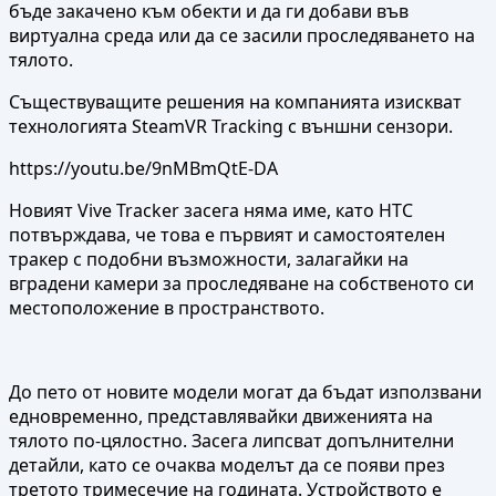
бъде закачено към обекти и да ги добави във
виртуална среда или да се засили проследяването на
тялото.
Съществуващите решения на компанията изискват
технологията SteamVR Tracking с външни сензори.
https://youtu.be/9nMBmQtE-DA
Новият Vive Tracker засега няма име, като HTC
потвърждава, че това е първият и самостоятелен
тракер с подобни възможности, залагайки на
вградени камери за проследяване на собственото си
местоположение в пространството.
До пето от новите модели могат да бъдат използвани
едновременно, представлявайки движенията на
тялото по-цялостно. Засега липсват допълнителни
детайли, като се очаква моделът да се появи през
третото тримесечие на годината. Устройството е