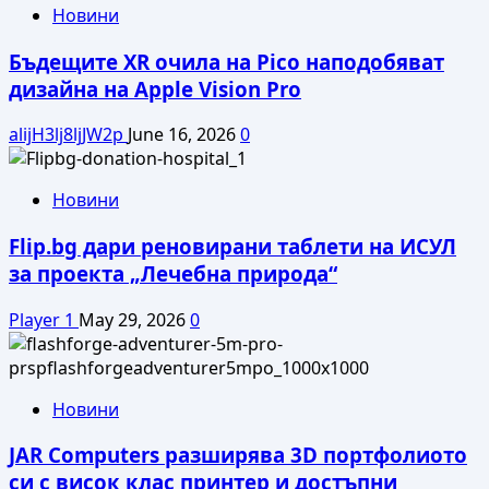
Новини
Бъдещите XR очила на Pico наподобяват
дизайна на Apple Vision Pro
alijH3lj8ljJW2p
June 16, 2026
0
Новини
Flip.bg дари реновирани таблети на ИСУЛ
за проекта „Лечебна природа“
Player 1
May 29, 2026
0
Новини
JAR Computers разширява 3D портфолиото
си с висок клас принтер и достъпни