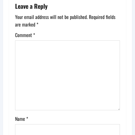
a
Leave a Reply
v
Your email address will not be published.
Required fields
are marked
*
i
Comment
*
g
a
t
i
o
n
Name
*