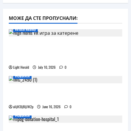
МОЖЕ ДА СТЕ ПРОПУСНАЛИ:
Virtual Reality
Още една безплатна VR игра за
катерене идва, а пазарът изглежда
препълнен
Light Herald
July 10, 2026
0
Новини
Бъдещите XR очила на Pico наподобяват
дизайна на Apple Vision Pro
alijH3lj8ljJW2p
June 16, 2026
0
Новини
Flip.bg дари реновирани таблети на ИСУЛ