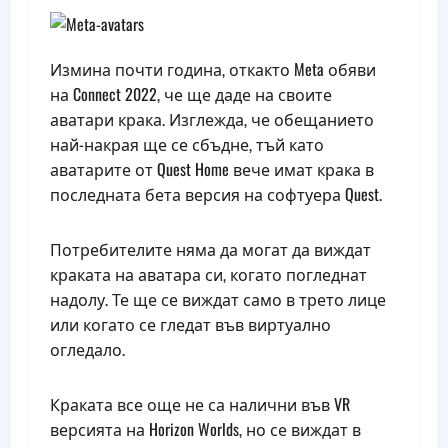
Измина почти година, откакто Meta обяви
на Connect 2022, че ще даде на своите
аватари крака. Изглежда, че обещанието
най-накрая ще се сбъдне, тъй като
аватарите от Quest Home вече имат крака в
последната бета версия на софтуера Quest.
Потребителите няма да могат да виждат
краката на аватара си, когато погледнат
надолу. Те ще се виждат само в трето лице
или когато се гледат във виртуално
огледало.
Краката все още не са налични във VR
версията на Horizon Worlds, но се виждат в