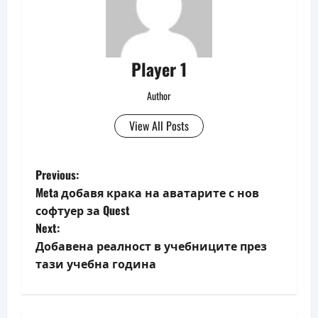
Player 1
Author
View All Posts
P
Previous:
Meta добавя крака на аватарите с нов
o
софтуер за Quest
Next:
s
Добавена реалност в учебниците през
t
тази учебна година
n