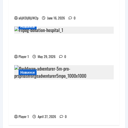
наподобяват дизайна на Apple Vision
Pro
alijH3lj8ljJW2p
June 16, 2026
0
Новини
Flip.bg дари реновирани таблети на
ИСУЛ за проекта „Лечебна природа“
Player 1
May 29, 2026
0
Новини
JAR Computers разширява 3D
портфолиото си с висок клас
принтер и достъпни консумативи
за триизмерен печат
Player 1
April 27, 2026
0