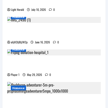
препълнен
Light Herald
July 10, 2026
0
Новини
Бъдещите XR очила на Pico наподобяват
дизайна на Apple Vision Pro
alijH3lj8ljJW2p
June 16, 2026
0
Новини
Flip.bg дари реновирани таблети на ИСУЛ
за проекта „Лечебна природа“
Player 1
May 29, 2026
0
Новини
JAR Computers разширява 3D портфолиото
си с висок клас принтер и достъпни