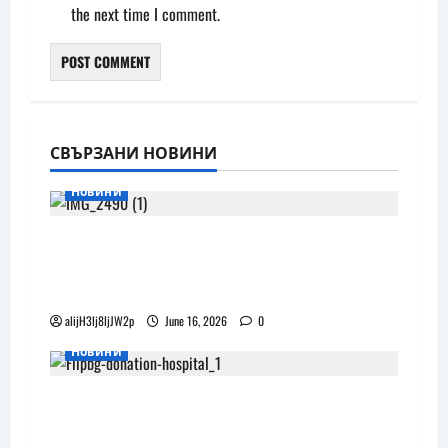
the next time I comment.
СВЪРЗАНИ НОВИНИ
Новини
Бъдещите XR очила на Pico
наподобяват дизайна на Apple Vision
Pro
alijH3lj8ljJW2p
June 16, 2026
0
Новини
Flip.bg дари реновирани таблети на
ИСУЛ за проекта „Лечебна природа“