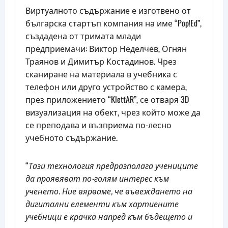
Виртуалното съдържание е изготвено от
българска стартъп компания на име “Pop!Ed”,
създадена от тримата млади
предприемачи: Виктор Неделчев, Огнян
Траянов и Димитър Костадинов. Чрез
сканиране на материала в учебника с
телефон или друго устройство с камера,
през приложението “KlettAR”, се отваря 3D
визуализация на обект, чрез който може да
се преподава и възприема по-лесно
учебното съдържание.
“
Тази технология предразполага учениците
да проявяват по-голям интерес към
ученето. Ние вярваме, че въвеждането на
дигитални елементи към хартиените
учебници е крачка напред към бъдещето и