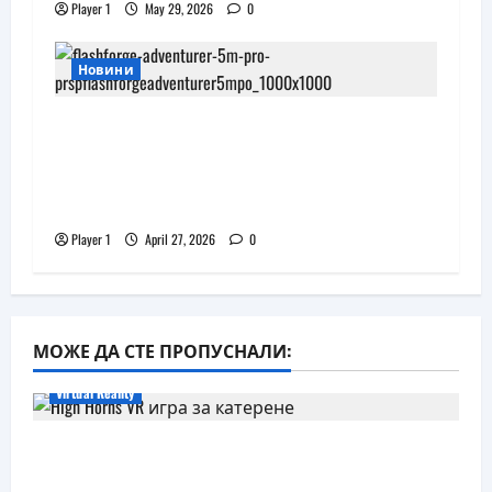
Player 1
May 29, 2026
0
Новини
JAR Computers разширява 3D
портфолиото си с висок клас
принтер и достъпни консумативи
за триизмерен печат
Player 1
April 27, 2026
0
МОЖЕ ДА СТЕ ПРОПУСНАЛИ:
Virtual Reality
Още една безплатна VR игра за
катерене идва, а пазарът изглежда