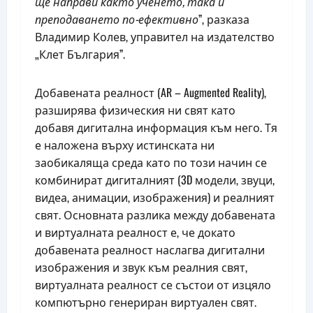
ще направи както ученето, така и
преподаването по-ефективно
”, разказа
Владимир Колев, управител на издателство
„Клет България”.
Добавената реалност (AR – Augmented Reality),
разширява физическия ни свят като
добавя
дигитална информация към него. Тя
е наложена върху истинската ни
заобикаляща среда като по този начин се
комбинират дигиталният (3D модели, звуци,
видеа, анимации, изображения) и реалният
свят. Основната разлика между добавената
и виртуалната реалност е, че докато
добавената реалност наслагва дигитални
изображения и звук към реалния свят,
виртуалната реалност се състои от изцяло
компютърно генериран виртуален свят.