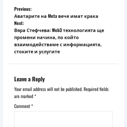
P
Previous:
Аватарите на Meta вече имат крака
o
Next:
Вяра Стефчева: Web3 технологията ще
s
промени начина, по който
t
взаимодействаме с информацията,
стоките и услугите
n
a
Leave a Reply
v
Your email address will not be published.
Required fields
i
are marked
*
g
Comment
*
a