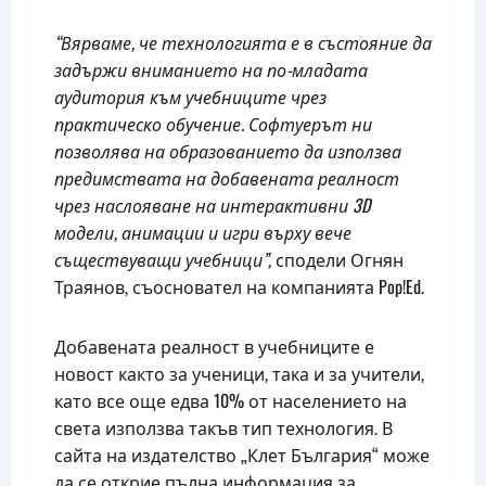
“Вярваме, че технологията е
в състояние да
задържи вниманието на по-младата
аудитория към учебниците чрез
практическо обучение. Софтуерът ни
позволява на образованието да използва
предимствата на добавената реалност
чрез наслояване на интерактивни 3D
модели, анимации и игри върху вече
съществуващи учебници”,
сподели Огнян
Траянов, съосновател на компанията Pop!Ed.
Добавената реалност в учебниците е
новост както за ученици, така и за учители,
като все още едва 10% от населението на
света използва такъв тип технология. В
сайта на издателство „Клет България“ може
да се открие пълна информация за