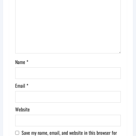
t
i
o
n
Name
*
Email
*
Website
Save my name, email, and website in this browser for