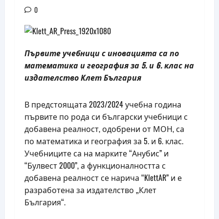
0
Първите учебници с иновацията са по
математика и география за 5. и 6. клас на
издателство Клет България
В предстоящата 2023/2024 учебна година
първите по рода си български учебници с
добавена реалност, одобрени от МОН, са
по математика и география за 5. и 6. клас.
Учебниците са на марките “Анубис” и
“Булвест 2000”, а функционалността с
добавена реалност се нарича “KlettAR” и е
разработена за издателство „Клет
България“.