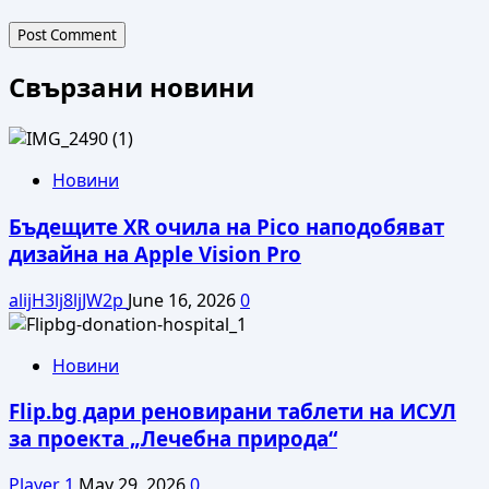
Свързани новини
Новини
Бъдещите XR очила на Pico наподобяват
дизайна на Apple Vision Pro
alijH3lj8ljJW2p
June 16, 2026
0
Новини
Flip.bg дари реновирани таблети на ИСУЛ
за проекта „Лечебна природа“
Player 1
May 29, 2026
0