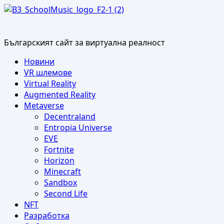
Skip
to
content
Българският сайт за виртуална реалност
Primary
Новини
Menu
VR шлемове
Virtual Reality
Augmented Reality
Metaverse
Decentraland
Entropia Universe
EVE
Fortnite
Horizon
Minecraft
Sandbox
Second Life
NFT
Разработка