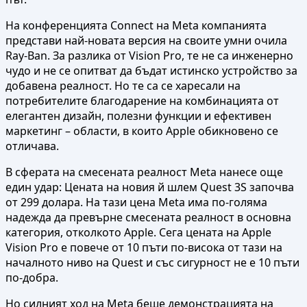
На конференцията Connect на Meta компанията
представи най-новата версия на своите умни очила
Ray-Ban. За разлика от Vision Pro, те не са инженерно
чудо и не се опитват да бъдат истинско устройство за
добавена реалност. Но те са се харесали на
потребителите благодарение на комбинацията от
елегантен дизайн, полезни функции и ефективен
маркетинг – области, в които Apple обикновено се
отличава.
В сферата на смесената реалност Meta нанесе още
един удар: Цената на новия й шлем Quest 3S започва
от 299 долара. На тази цена Meta има по-голяма
надежда да превърне смесената реалност в основна
категория, отколкото Apple. Сега цената на Apple
Vision Pro е повече от 10 пъти по-висока от тази на
началното ниво на Quest и със сигурност не е 10 пъти
по-добра.
Но силният ход на Meta беше демонстрацията на