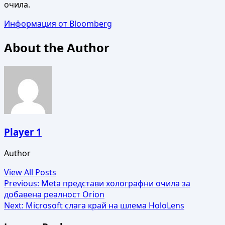
очила.
Информация от Bloomberg
About the Author
Player 1
Author
View All Posts
Post
Previous:
Meta представи холографни очила за
добавена реалност Orion
navigation
Next:
Microsoft слага край на шлема HoloLens