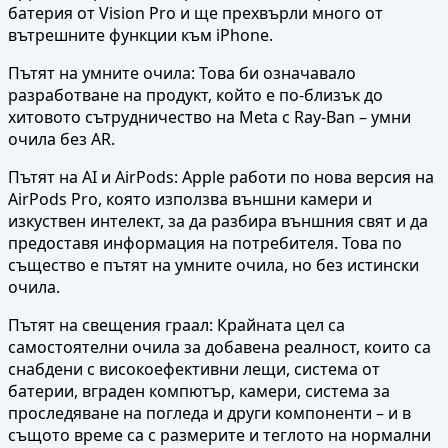
батерия от Vision Pro и ще прехвърли много от
вътрешните функции към iPhone.
Пътят на умните очила: Това би означавало
разработване на продукт, който е по-близък до
хитовото сътрудничество на Meta с Ray-Ban – умни
очила без AR.
Пътят на AI и AirPods: Apple работи по нова версия на
AirPods Pro, която използва външни камери и
изкуствен интелект, за да разбира външния свят и да
предоставя информация на потребителя. Това по
същество е пътят на умните очила, но без истински
очила.
Пътят на свещения граал: Крайната цел са
самостоятелни очила за добавена реалност, които са
снабдени с високоефективни лещи, система от
батерии, вграден компютър, камери, система за
проследяване на погледа и други компоненти – и в
същото време са с размерите и теглото на нормални