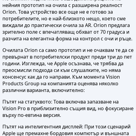
нейния прототип на очила с разширена реалност
Orion. Това устройство все още не е готово за
потребителите, но е най-близкото нещо, което сме
виждали до практически очила за AR. Orion предлага
зрително поле с впечатляващ обхват от 70 градуса и
разчита на елегантна форма на контрол с очи и ръце.
Очилата Orion са само прототип и не очаквам те да се
превърнат в потребителски продукт преди три до пет
години. Изглежда, че Apple осъзнава, че трябва да
преосмисли подхода си към слушалките, но няма
консенсус как да го направи. Към момента Vision
Products Group на компанията оценява няколко
различни варианта, включително:
Пътят на статуквото: Това включва запазване на
Vision Pro в приблизително същия вид, но фокусиране
върху по-евтина версия.
Пътят на интелигентния дисплей: При този сценарий
Apple ще премахне бордовия компютър и външната