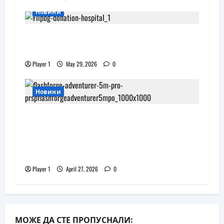
Новини
Flip.bg дари реновирани таблети на
ИСУЛ за проекта „Лечебна природа“
Player 1
May 29, 2026
0
Новини
JAR Computers разширява 3D
портфолиото си с висок клас
принтер и достъпни консумативи
за триизмерен печат
Player 1
April 27, 2026
0
МОЖЕ ДА СТЕ ПРОПУСНАЛИ: