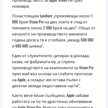
производството за Apple Vision Pro през
ноември.
Понастоящем Luxshare „произвежда около 1
000 броя Vision Pro на ден, което е спад от
пиковите около 2 000 броя на ден“. Общо от
началото на производството миналата
година досега тя е сглобила „между 500 000
и 600 000 шлема“.
Един от служителите, цитиран в доклада,
казва, че фабриката му „е спряла
производството на компоненти за Vision Pro
през май въз основа на слабите прогнози
на Apple, а складът им остава пълен с
десетки хиляди недоставени части“.
Както вече беше съобщено, Apple забави
работата си по по-драстично обновяване
на Apple Vision Pro. Вместо това компанията е