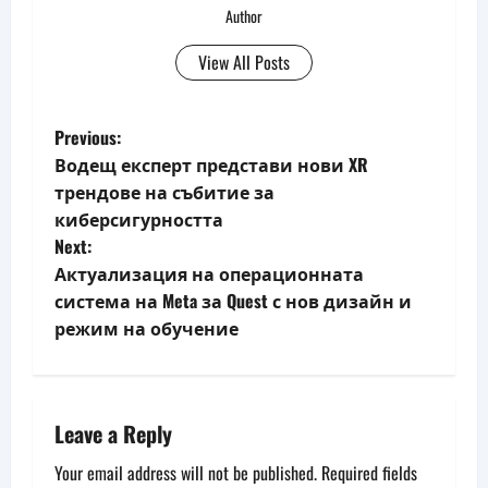
Author
View All Posts
P
Previous:
Водещ експерт представи нови XR
o
трендове на събитие за
киберсигурността
s
Next:
t
Актуализация на операционната
система на Meta за Quest с нов дизайн и
n
режим на обучение
a
v
Leave a Reply
i
Your email address will not be published.
Required fields