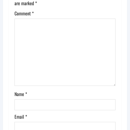
g
are marked
*
Comment
*
a
t
i
o
n
Name
*
Email
*