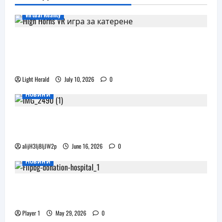
Virtual Reality
Още една безплатна VR игра за
катерене идва, а пазарът изглежда
препълнен
Light Herald
July 10, 2026
0
Новини
Бъдещите XR очила на Pico наподобяват
дизайна на Apple Vision Pro
alijH3lj8ljJW2p
June 16, 2026
0
Новини
Flip.bg дари реновирани таблети на ИСУЛ
за проекта „Лечебна природа“
Player 1
May 29, 2026
0