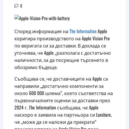
0
Според информация на
The Information
Apple
коригира производството на Apple Vision Pro
по веригата си за доставки. В доклада се
уточнява, че Apple „разполага с достатъчно
наличности, за да посрещне търсенето в
обозримо бъдеще.
Съобщава се, че доставчиците на Apple са
направили „достатъчно компоненти за
около 600 000 шлема“, което съответства на
първоначалните оценки за доставки през
2024 г. The Information съобщава, че Apple
наскоро е заявила на партньора си Luxshare,
че „може да се наложи да прекрати“