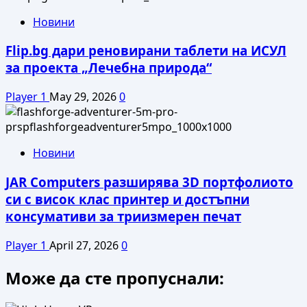
Новини
Flip.bg дари реновирани таблети на ИСУЛ
за проекта „Лечебна природа“
Player 1
May 29, 2026
0
Новини
JAR Computers разширява 3D портфолиото
си с висок клас принтер и достъпни
консумативи за триизмерен печат
Player 1
April 27, 2026
0
Може да сте пропуснали: