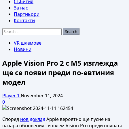
Събития
За нас
Партньори
Контакти
Search
for:
VR шлемове
Новини
Apple Vision Pro 2 с M5 изглежда
ще се появи преди по-евтиния
модел
Player 1
November 11, 2024
0
Според
нов доклад
Apple вероятно ще пусне на
пазара обновения си шлем Vision Pro преди появата