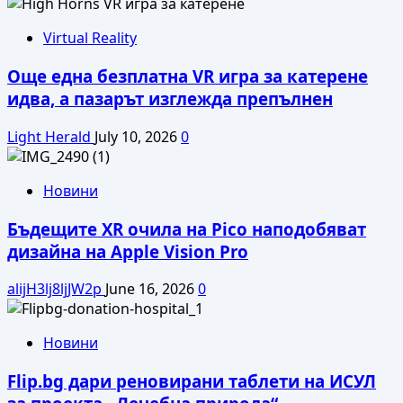
Virtual Reality
Още една безплатна VR игра за катерене
идва, а пазарът изглежда препълнен
Light Herald
July 10, 2026
0
Новини
Бъдещите XR очила на Pico наподобяват
дизайна на Apple Vision Pro
alijH3lj8ljJW2p
June 16, 2026
0
Новини
Flip.bg дари реновирани таблети на ИСУЛ