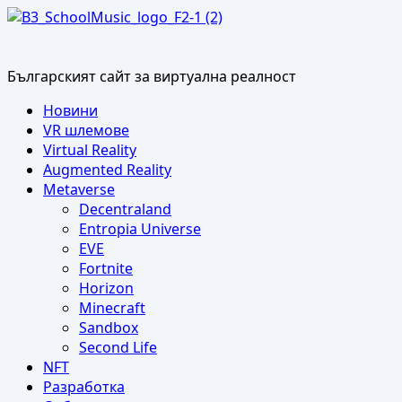
Skip
to
content
Българският сайт за виртуална реалност
Primary
Новини
Menu
VR шлемове
Virtual Reality
Augmented Reality
Metaverse
Decentraland
Entropia Universe
EVE
Fortnite
Horizon
Minecraft
Sandbox
Second Life
NFT
Разработка