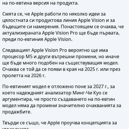
на по-евтина версия на продукта.
Смята се, че Apple работи по няколко идеи за
цялостната си продуктова линия Apple Vision и за
бъдещите си намерения. Понастоящем се очаква, че
актуализираната Apple Vision Pro ще бъде първата,
преди по-евтиния Apple Vision.
Следващият Apple Vision Pro вероятно ще има
процесор M5 и други вътрешни промени, но иначе
ще бъде много подобен на съществуващия модел.
Очаква се той да се появи в края на 2025 г. или през
пролетта на 2026 г.
По-евтиният модел е отложено поне за 2027 г., за
което надеждният анализатор Минг-Чи Куо се
аргументира, че просто създаването на по-евтин
модел няма да промени значително очакванията за
продажбите.
Твърди се също, че Apple проучва концепцията за
умни очила.